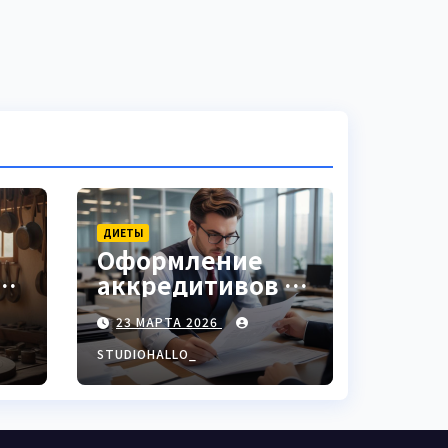
ДИЕТЫ
Оформление
аккредитивов в
ки
международной
23 МАРТА 2026
торговле
STUDIOHALLO_