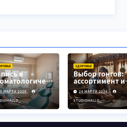
ОРОВЬЕ
ЗДОРОВЬЕ
апись в
Выбор гонгов:
томатологическ
ассортимент и
ю клинику
характеристи
25 МАРТА 2026
24 МАРТА 2026
DIOHALLO_
STUDIOHALLO_