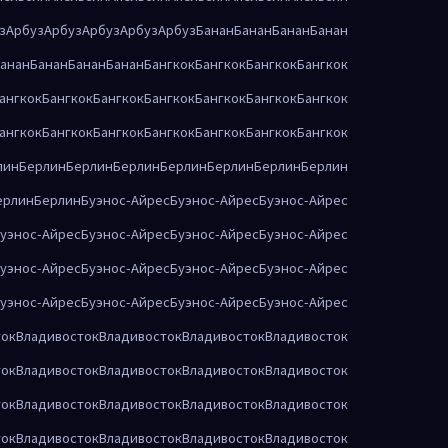
з
Арбуз
Арбуз
Арбуз
Арбуз
Арбуз
Банан
Банан
Банан
Банан
анан
Банан
Банан
Банан
Бангкок
Бангкок
Бангкок
Бангкок
ангкок
Бангкок
Бангкок
Бангкок
Бангкок
Бангкок
Бангкок
ангкок
Бангкок
Бангкок
Бангкок
Бангкок
Бангкок
Бангкок
лин
Берлин
Берлин
Берлин
Берлин
Берлин
Берлин
Берлин
ерлин
Берлин
Буэнос-Айрес
Буэнос-Айрес
Буэнос-Айрес
уэнос-Айрес
Буэнос-Айрес
Буэнос-Айрес
Буэнос-Айрес
уэнос-Айрес
Буэнос-Айрес
Буэнос-Айрес
Буэнос-Айрес
уэнос-Айрес
Буэнос-Айрес
Буэнос-Айрес
Буэнос-Айрес
ток
Владивосток
Владивосток
Владивосток
Владивосток
ток
Владивосток
Владивосток
Владивосток
Владивосток
ток
Владивосток
Владивосток
Владивосток
Владивосток
ток
Владивосток
Владивосток
Владивосток
Владивосток