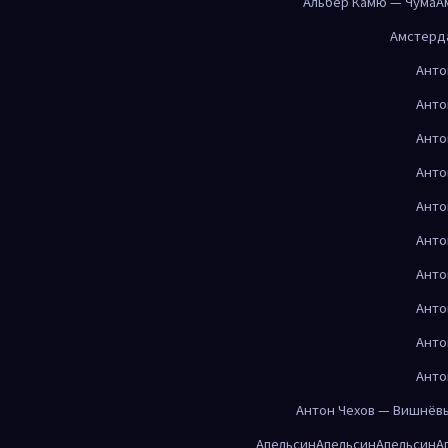
Альбер Камю — Чума
А
Амстерд
Анто
Анто
Анто
Анто
Анто
Анто
Анто
Анто
Анто
Анто
Антон Чехов — Вишнёв
Апельсин
Апельсин
Апельсин
А