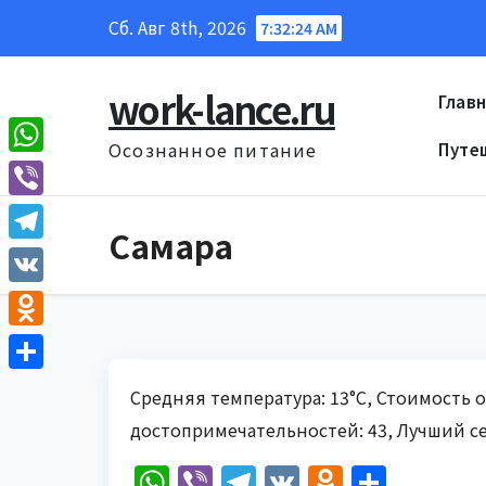
Перейти
Сб. Авг 8th, 2026
7:32:25 AM
к
содержанию
work-lance.ru
Глав
Осознанное питание
Путе
W
h
V
Самара
a
i
T
t
b
e
V
s
e
l
K
A
O
r
e
p
d
О
g
Средняя температура: 13°C, Стоимость о
p
n
т
r
достопримечательностей: 43, Лучший се
o
п
a
W
Vi
T
V
O
О
k