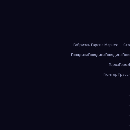
Габриэль Гарсиа Маркес — Ст
Говядина
Говядина
Говядина
Гов
Горох
Горох
Гюнтер Грасс