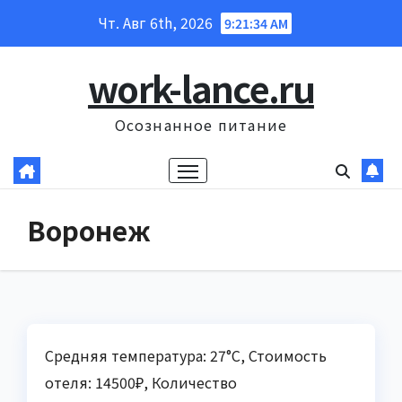
Перейти
Чт. Авг 6th, 2026
9:21:34 AM
к
содержанию
work-lance.ru
Осознанное питание
Воронеж
Средняя температура: 27°C, Стоимость
отеля: 14500₽, Количество