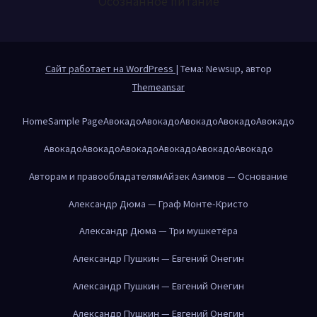
Осознанное питание
Сайт работает на WordPress
|
Тема: Newsup, автор
Themeansar
Home
Sample Page
Авокадо
Авокадо
Авокадо
Авокадо
Авокадо
Авокадо
Авокадо
Авокадо
Авокадо
Авокадо
Авокадо
Авторам и правообладателям
Айзек Азимов — Основание
Александр Дюма — Граф Монте-Кристо
Александр Дюма — Три мушкетёра
Александр Пушкин — Евгений Онегин
Александр Пушкин — Евгений Онегин
Александр Пушкин — Евгений Онегин