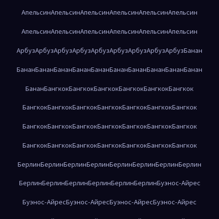
Апельсин
Апельсин
Апельсин
Апельсин
Апельсин
Апельсин
Апельсин
Апельсин
Апельсин
Апельсин
Апельсин
Апельсин
Арбуз
Арбуз
Арбуз
Арбуз
Арбуз
Арбуз
Арбуз
Арбуз
Арбуз
Банан
Банан
Банан
Банан
Банан
Банан
Банан
Банан
Банан
Банан
Банан
Банан
Бангкок
Бангкок
Бангкок
Бангкок
Бангкок
Бангкок
Бангкок
Бангкок
Бангкок
Бангкок
Бангкок
Бангкок
Бангкок
Бангкок
Бангкок
Бангкок
Бангкок
Бангкок
Бангкок
Бангкок
Бангкок
Бангкок
Бангкок
Бангкок
Бангкок
Бангкок
Бангкок
Берлин
Берлин
Берлин
Берлин
Берлин
Берлин
Берлин
Берлин
Берлин
Берлин
Берлин
Берлин
Берлин
Берлин
Буэнос-Айрес
Буэнос-Айрес
Буэнос-Айрес
Буэнос-Айрес
Буэнос-Айрес