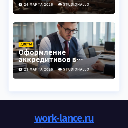
характеристики
24 МАРТА 2026
STUDIOHALLO_
ДИЕТЫ
Оформление
аккредитивов в
международной
23 МАРТА 2026
STUDIOHALLO_
торговле
work-lance.ru