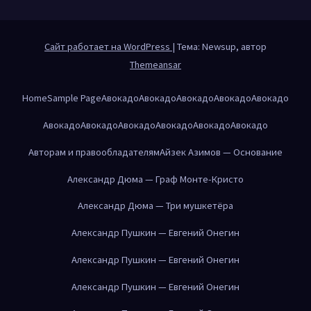
Сайт работает на WordPress
|
Тема: Newsup, автор
Themeansar
Home
Sample Page
Авокадо
Авокадо
Авокадо
Авокадо
Авокадо
Авокадо
Авокадо
Авокадо
Авокадо
Авокадо
Авокадо
Авторам и правообладателям
Айзек Азимов — Основание
Александр Дюма — Граф Монте-Кристо
Александр Дюма — Три мушкетёра
Александр Пушкин — Евгений Онегин
Александр Пушкин — Евгений Онегин
Александр Пушкин — Евгений Онегин