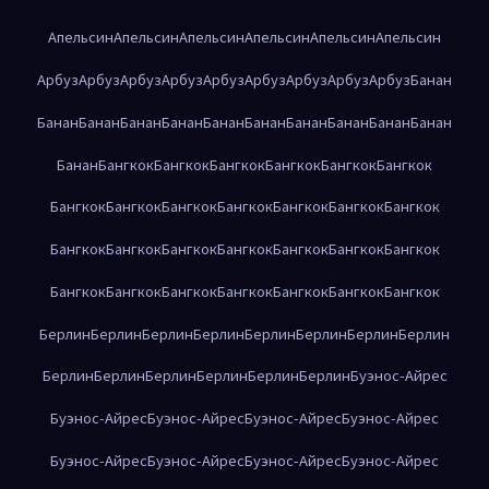
Апельсин
Апельсин
Апельсин
Апельсин
Апельсин
Апельсин
Арбуз
Арбуз
Арбуз
Арбуз
Арбуз
Арбуз
Арбуз
Арбуз
Арбуз
Банан
Банан
Банан
Банан
Банан
Банан
Банан
Банан
Банан
Банан
Банан
Банан
Бангкок
Бангкок
Бангкок
Бангкок
Бангкок
Бангкок
Бангкок
Бангкок
Бангкок
Бангкок
Бангкок
Бангкок
Бангкок
Бангкок
Бангкок
Бангкок
Бангкок
Бангкок
Бангкок
Бангкок
Бангкок
Бангкок
Бангкок
Бангкок
Бангкок
Бангкок
Бангкок
Берлин
Берлин
Берлин
Берлин
Берлин
Берлин
Берлин
Берлин
Берлин
Берлин
Берлин
Берлин
Берлин
Берлин
Буэнос-Айрес
Буэнос-Айрес
Буэнос-Айрес
Буэнос-Айрес
Буэнос-Айрес
Буэнос-Айрес
Буэнос-Айрес
Буэнос-Айрес
Буэнос-Айрес