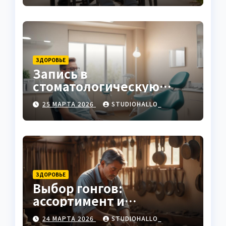
ЗДОРОВЬЕ
Запись в
стоматологическую
клинику
25 МАРТА 2026
STUDIOHALLO_
ЗДОРОВЬЕ
Выбор гонгов:
ассортимент и
характеристики
24 МАРТА 2026
STUDIOHALLO_