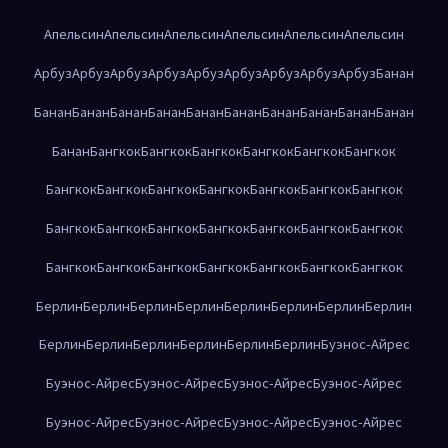
Апельсин
Апельсин
Апельсин
Апельсин
Апельсин
Апельсин
Арбуз
Арбуз
Арбуз
Арбуз
Арбуз
Арбуз
Арбуз
Арбуз
Арбуз
Банан
Банан
Банан
Банан
Банан
Банан
Банан
Банан
Банан
Банан
Банан
Банан
Бангкок
Бангкок
Бангкок
Бангкок
Бангкок
Бангкок
Бангкок
Бангкок
Бангкок
Бангкок
Бангкок
Бангкок
Бангкок
Бангкок
Бангкок
Бангкок
Бангкок
Бангкок
Бангкок
Бангкок
Бангкок
Бангкок
Бангкок
Бангкок
Бангкок
Бангкок
Бангкок
Берлин
Берлин
Берлин
Берлин
Берлин
Берлин
Берлин
Берлин
Берлин
Берлин
Берлин
Берлин
Берлин
Берлин
Буэнос-Айрес
Буэнос-Айрес
Буэнос-Айрес
Буэнос-Айрес
Буэнос-Айрес
Буэнос-Айрес
Буэнос-Айрес
Буэнос-Айрес
Буэнос-Айрес