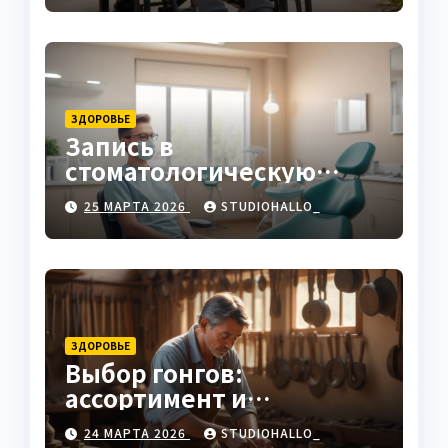
ЗДОРОВЬЕ
Запись в
стоматологическую
клинику
25 МАРТА 2026
STUDIOHALLO_
ЗДОРОВЬЕ
Выбор гонгов:
ассортимент и
характеристики
24 МАРТА 2026
STUDIOHALLO_