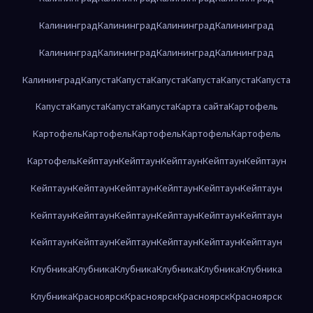
Калининград
Калининград
Калининград
Калининград
Калининград
Калининград
Калининград
Калининград
Калининград
Капуста
Капуста
Капуста
Капуста
Капуста
Капуста
Капуста
Капуста
Капуста
Капуста
Карта сайта
Картофель
Картофель
Картофель
Картофель
Картофель
Картофель
Картофель
Кейптаун
Кейптаун
Кейптаун
Кейптаун
Кейптаун
Кейптаун
Кейптаун
Кейптаун
Кейптаун
Кейптаун
Кейптаун
Кейптаун
Кейптаун
Кейптаун
Кейптаун
Кейптаун
Кейптаун
Кейптаун
Кейптаун
Кейптаун
Кейптаун
Кейптаун
Кейптаун
Клубника
Клубника
Клубника
Клубника
Клубника
Клубника
Клубника
Красноярск
Красноярск
Красноярск
Красноярск