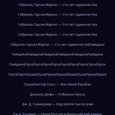
Габриэль Гарсиа Маркес — Сто лет одиночества
Габриэль Гарсиа Маркес — Сто лет одиночества
Габриэль Гарсиа Маркес — Сто лет одиночества
Габриэль Гарсиа Маркес — Сто лет одиночества
Габриэль Гарсиа Маркес — Сто лет одиночества
Говядина
Говядина
Говядина
Говядина
Говядина
Говядина
Говядина
Говядина
Горох
Горох
Горох
Горох
Горох
Горох
Горох
Горох
Горох
Горох
Горох
Груша
Груша
Груша
Груша
Груша
Груша
Груша
Груша
Груша
Гюнтер Грасс — Жестяной барабан
Даниэль Дефо — Робинзон Крузо
Дж. Д. Сэлинджер — Над пропастью во ржи
Дж. К. Роулинг — Гарри Поттер и философский камень