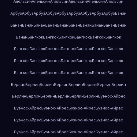
Апельсин
Апельсин
Апельсин
Апельсин
Апельсин
Апельсин
Арбуз
Арбуз
Арбуз
Арбуз
Арбуз
Арбуз
Арбуз
Арбуз
Арбуз
Банан
Банан
Банан
Банан
Банан
Банан
Банан
Банан
Банан
Банан
Банан
Банан
Бангкок
Бангкок
Бангкок
Бангкок
Бангкок
Бангкок
Бангкок
Бангкок
Бангкок
Бангкок
Бангкок
Бангкок
Бангкок
Бангкок
Бангкок
Бангкок
Бангкок
Бангкок
Бангкок
Бангкок
Бангкок
Бангкок
Бангкок
Бангкок
Бангкок
Бангкок
Бангкок
Берлин
Берлин
Берлин
Берлин
Берлин
Берлин
Берлин
Берлин
Берлин
Берлин
Берлин
Берлин
Берлин
Берлин
Буэнос-Айрес
Буэнос-Айрес
Буэнос-Айрес
Буэнос-Айрес
Буэнос-Айрес
Буэнос-Айрес
Буэнос-Айрес
Буэнос-Айрес
Буэнос-Айрес
Буэнос-Айрес
Буэнос-Айрес
Буэнос-Айрес
Буэнос-Айрес