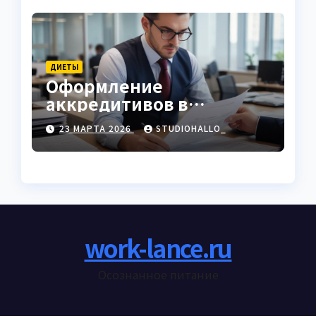
ДИЕТЫ
Оформление
аккредитивов в
международной
23 МАРТА 2026
STUDIOHALLO_
торговле
work-lance.ru
Осознанное питание