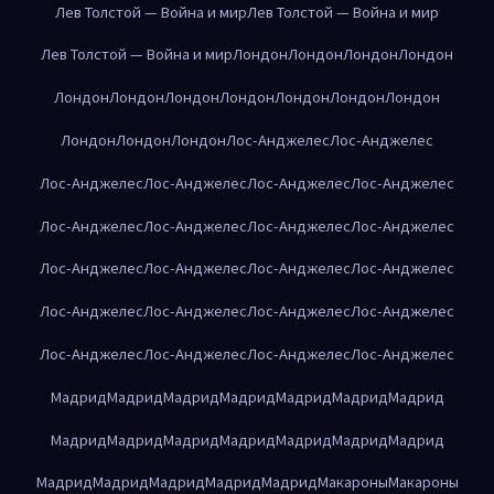
Лев Толстой — Война и мир
Лев Толстой — Война и мир
Лев Толстой — Война и мир
Лондон
Лондон
Лондон
Лондон
Лондон
Лондон
Лондон
Лондон
Лондон
Лондон
Лондон
Лондон
Лондон
Лондон
Лос-Анджелес
Лос-Анджелес
Лос-Анджелес
Лос-Анджелес
Лос-Анджелес
Лос-Анджелес
Лос-Анджелес
Лос-Анджелес
Лос-Анджелес
Лос-Анджелес
Лос-Анджелес
Лос-Анджелес
Лос-Анджелес
Лос-Анджелес
Лос-Анджелес
Лос-Анджелес
Лос-Анджелес
Лос-Анджелес
Лос-Анджелес
Лос-Анджелес
Лос-Анджелес
Лос-Анджелес
Мадрид
Мадрид
Мадрид
Мадрид
Мадрид
Мадрид
Мадрид
Мадрид
Мадрид
Мадрид
Мадрид
Мадрид
Мадрид
Мадрид
Мадрид
Мадрид
Мадрид
Мадрид
Мадрид
Макароны
Макароны