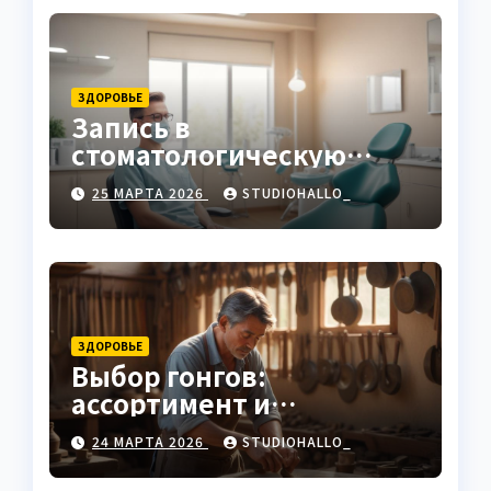
ЗДОРОВЬЕ
Запись в
стоматологическую
клинику
25 МАРТА 2026
STUDIOHALLO_
ЗДОРОВЬЕ
Выбор гонгов:
ассортимент и
характеристики
24 МАРТА 2026
STUDIOHALLO_