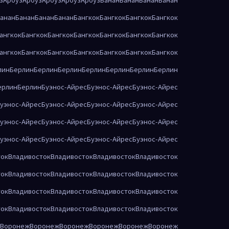
анан
Банан
Банан
Банан
Бангкок
Бангкок
Бангкок
Бангкок
ангкок
Бангкок
Бангкок
Бангкок
Бангкок
Бангкок
Бангкок
ангкок
Бангкок
Бангкок
Бангкок
Бангкок
Бангкок
Бангкок
лин
Берлин
Берлин
Берлин
Берлин
Берлин
Берлин
Берлин
ерлин
Берлин
Буэнос-Айрес
Буэнос-Айрес
Буэнос-Айрес
уэнос-Айрес
Буэнос-Айрес
Буэнос-Айрес
Буэнос-Айрес
уэнос-Айрес
Буэнос-Айрес
Буэнос-Айрес
Буэнос-Айрес
уэнос-Айрес
Буэнос-Айрес
Буэнос-Айрес
Буэнос-Айрес
ток
Владивосток
Владивосток
Владивосток
Владивосток
ток
Владивосток
Владивосток
Владивосток
Владивосток
ток
Владивосток
Владивосток
Владивосток
Владивосток
ток
Владивосток
Владивосток
Владивосток
Владивосток
Воронеж
Воронеж
Воронеж
Воронеж
Воронеж
Воронеж