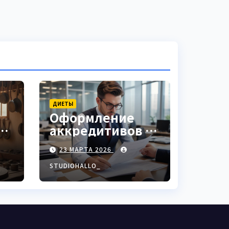
ДИЕТЫ
Оформление
аккредитивов в
ки
международной
23 МАРТА 2026
торговле
STUDIOHALLO_