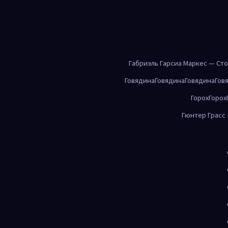
Габриэль Гарсиа Маркес — Ст
Говядина
Говядина
Говядина
Гов
Горох
Горох
Гюнтер Грасс