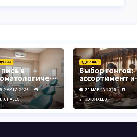
ОРОВЬЕ
ЗДОРОВЬЕ
апись в
Выбор гонгов:
томатологическ
ассортимент и
ю клинику
характеристи
25 МАРТА 2026
24 МАРТА 2026
DIOHALLO_
STUDIOHALLO_