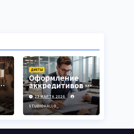
ДИЕТЫ
Оформление
аккредитивов в
ки
международной
23 МАРТА 2026
торговле
STUDIOHALLO_