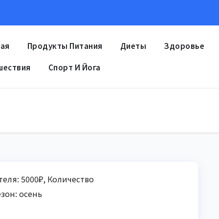
ная
Продукты Питания
Диеты
Здоровье
шествия
Спорт И Йога
теля: 5000₽, Количество
зон: осень