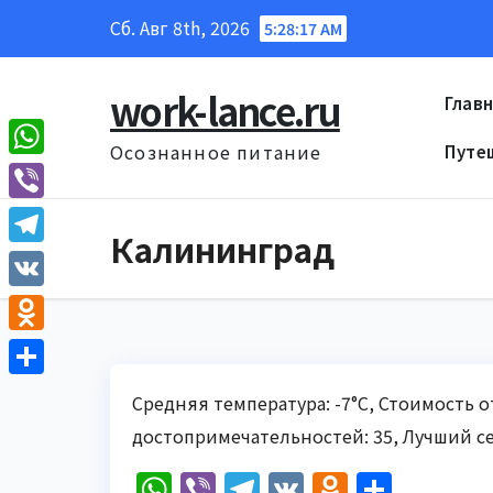
Перейти
Сб. Авг 8th, 2026
5:28:18 AM
к
содержанию
work-lance.ru
Глав
Осознанное питание
Путе
W
h
V
Калининград
a
i
T
t
b
e
V
s
e
l
K
A
O
r
e
p
d
О
g
Средняя температура: -7°C, Стоимость о
p
n
т
r
достопримечательностей: 35, Лучший се
o
п
a
W
Vi
T
V
O
О
k