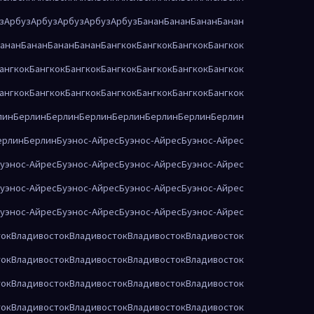
з
Арбуз
Арбуз
Арбуз
Арбуз
Арбуз
Банан
Банан
Банан
Банан
анан
Банан
Банан
Банан
Бангкок
Бангкок
Бангкок
Бангкок
ангкок
Бангкок
Бангкок
Бангкок
Бангкок
Бангкок
Бангкок
ангкок
Бангкок
Бангкок
Бангкок
Бангкок
Бангкок
Бангкок
лин
Берлин
Берлин
Берлин
Берлин
Берлин
Берлин
Берлин
ерлин
Берлин
Буэнос-Айрес
Буэнос-Айрес
Буэнос-Айрес
уэнос-Айрес
Буэнос-Айрес
Буэнос-Айрес
Буэнос-Айрес
уэнос-Айрес
Буэнос-Айрес
Буэнос-Айрес
Буэнос-Айрес
уэнос-Айрес
Буэнос-Айрес
Буэнос-Айрес
Буэнос-Айрес
ток
Владивосток
Владивосток
Владивосток
Владивосток
ток
Владивосток
Владивосток
Владивосток
Владивосток
ток
Владивосток
Владивосток
Владивосток
Владивосток
ток
Владивосток
Владивосток
Владивосток
Владивосток