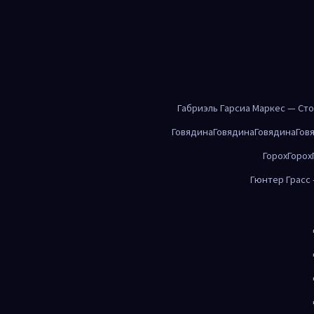
Габриэль Гарсиа Маркес — Ст
Говядина
Говядина
Говядина
Гов
Горох
Горох
Гюнтер Грасс