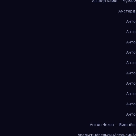
Альбер Камю — Чума
А
Амстерд
Анто
Анто
Анто
Анто
Анто
Анто
Анто
Анто
Анто
Анто
Антон Чехов — Вишнёв
Апельсин
Апельсин
Апельсин
А