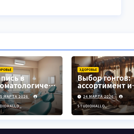
ОРОВЬЕ
ЗДОРОВЬЕ
апись в
Выбор гонгов:
томатологическ
ассортимент и
ю клинику
характеристи
25 МАРТА 2026
24 МАРТА 2026
DIOHALLO_
STUDIOHALLO_