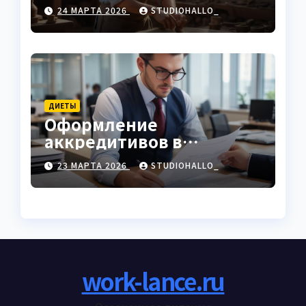
характеристики
24 МАРТА 2026
STUDIOHALLO_
ДИЕТЫ
Оформление
аккредитивов в
международной
23 МАРТА 2026
STUDIOHALLO_
торговле
work-lance.ru