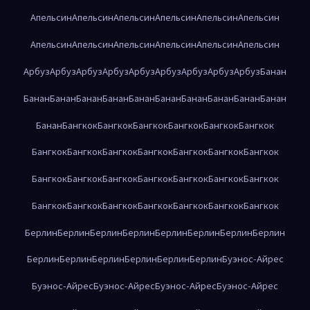
Апельсин
Апельсин
Апельсин
Апельсин
Апельсин
Апельсин
Апельсин
Апельсин
Апельсин
Апельсин
Апельсин
Апельсин
Арбуз
Арбуз
Арбуз
Арбуз
Арбуз
Арбуз
Арбуз
Арбуз
Арбуз
Банан
Банан
Банан
Банан
Банан
Банан
Банан
Банан
Банан
Банан
Банан
Банан
Бангкок
Бангкок
Бангкок
Бангкок
Бангкок
Бангкок
Бангкок
Бангкок
Бангкок
Бангкок
Бангкок
Бангкок
Бангкок
Бангкок
Бангкок
Бангкок
Бангкок
Бангкок
Бангкок
Бангкок
Бангкок
Бангкок
Бангкок
Бангкок
Бангкок
Бангкок
Бангкок
Берлин
Берлин
Берлин
Берлин
Берлин
Берлин
Берлин
Берлин
Берлин
Берлин
Берлин
Берлин
Берлин
Берлин
Буэнос-Айрес
Буэнос-Айрес
Буэнос-Айрес
Буэнос-Айрес
Буэнос-Айрес