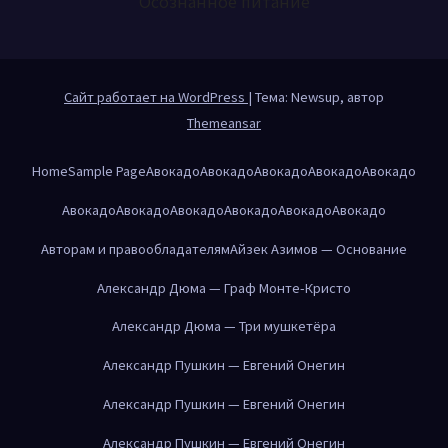
Осознанное питание
Сайт работает на WordPress
|
Тема: Newsup, автор
Themeansar
Home
Sample Page
Авокадо
Авокадо
Авокадо
Авокадо
Авокадо
Авокадо
Авокадо
Авокадо
Авокадо
Авокадо
Авокадо
Авторам и правообладателям
Айзек Азимов — Основание
Александр Дюма — Граф Монте-Кристо
Александр Дюма — Три мушкетёра
Александр Пушкин — Евгений Онегин
Александр Пушкин — Евгений Онегин
Александр Пушкин — Евгений Онегин