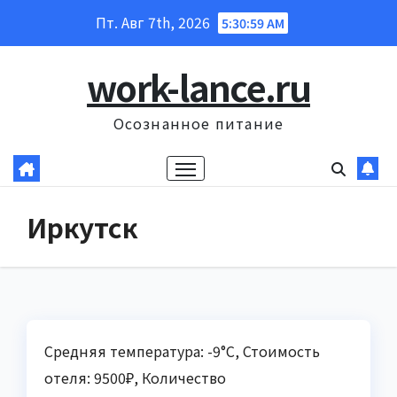
Перейти
Пт. Авг 7th, 2026
5:31:00 AM
к
содержанию
work-lance.ru
Осознанное питание
Иркутск
Средняя температура: -9°C, Стоимость
отеля: 9500₽, Количество