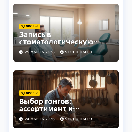
ЗДОРОВЬЕ
Запись в
стоматологическую
клинику
25 МАРТА 2026
STUDIOHALLO_
ЗДОРОВЬЕ
Выбор гонгов:
ассортимент и
характеристики
24 МАРТА 2026
STUDIOHALLO_