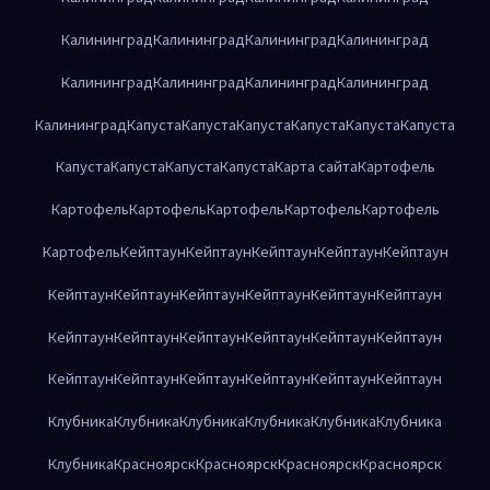
Калининград
Калининград
Калининград
Калининград
Калининград
Калининград
Калининград
Калининград
Калининград
Капуста
Капуста
Капуста
Капуста
Капуста
Капуста
Капуста
Капуста
Капуста
Капуста
Карта сайта
Картофель
Картофель
Картофель
Картофель
Картофель
Картофель
Картофель
Кейптаун
Кейптаун
Кейптаун
Кейптаун
Кейптаун
Кейптаун
Кейптаун
Кейптаун
Кейптаун
Кейптаун
Кейптаун
Кейптаун
Кейптаун
Кейптаун
Кейптаун
Кейптаун
Кейптаун
Кейптаун
Кейптаун
Кейптаун
Кейптаун
Кейптаун
Кейптаун
Клубника
Клубника
Клубника
Клубника
Клубника
Клубника
Клубника
Красноярск
Красноярск
Красноярск
Красноярск