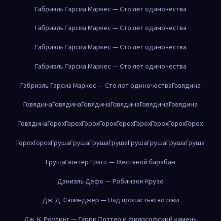
Габриэль Гарсиа Маркес — Сто лет одиночества
Габриэль Гарсиа Маркес — Сто лет одиночества
Габриэль Гарсиа Маркес — Сто лет одиночества
Габриэль Гарсиа Маркес — Сто лет одиночества
Габриэль Гарсиа Маркес — Сто лет одиночества
Говядина
Говядина
Говядина
Говядина
Говядина
Говядина
Говядина
Говядина
Горох
Горох
Горох
Горох
Горох
Горох
Горох
Горох
Горох
Горох
Горох
Груша
Груша
Груша
Груша
Груша
Груша
Груша
Груша
Груша
Гюнтер Грасс — Жестяной барабан
Даниэль Дефо — Робинзон Крузо
Дж. Д. Сэлинджер — Над пропастью во ржи
Дж. К. Роулинг — Гарри Поттер и философский камень