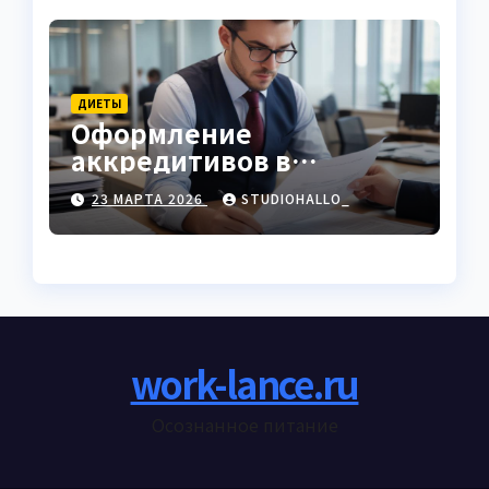
ДИЕТЫ
Оформление
аккредитивов в
международной
23 МАРТА 2026
STUDIOHALLO_
торговле
work-lance.ru
Осознанное питание