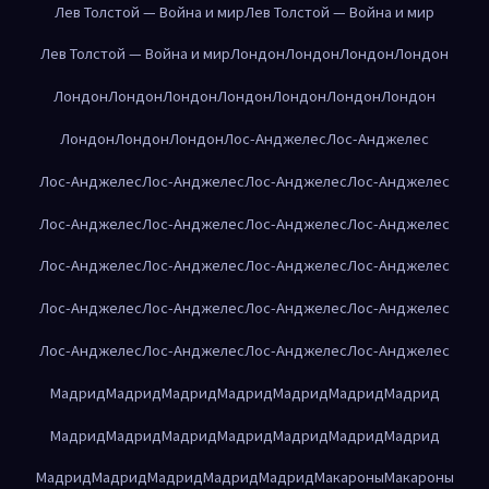
Лев Толстой — Война и мир
Лев Толстой — Война и мир
Лев Толстой — Война и мир
Лондон
Лондон
Лондон
Лондон
Лондон
Лондон
Лондон
Лондон
Лондон
Лондон
Лондон
Лондон
Лондон
Лондон
Лос-Анджелес
Лос-Анджелес
Лос-Анджелес
Лос-Анджелес
Лос-Анджелес
Лос-Анджелес
Лос-Анджелес
Лос-Анджелес
Лос-Анджелес
Лос-Анджелес
Лос-Анджелес
Лос-Анджелес
Лос-Анджелес
Лос-Анджелес
Лос-Анджелес
Лос-Анджелес
Лос-Анджелес
Лос-Анджелес
Лос-Анджелес
Лос-Анджелес
Лос-Анджелес
Лос-Анджелес
Мадрид
Мадрид
Мадрид
Мадрид
Мадрид
Мадрид
Мадрид
Мадрид
Мадрид
Мадрид
Мадрид
Мадрид
Мадрид
Мадрид
Мадрид
Мадрид
Мадрид
Мадрид
Мадрид
Макароны
Макароны