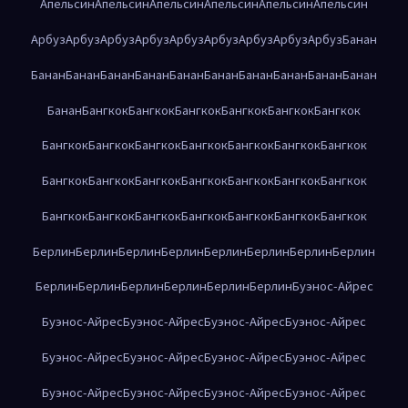
Апельсин
Апельсин
Апельсин
Апельсин
Апельсин
Апельсин
Арбуз
Арбуз
Арбуз
Арбуз
Арбуз
Арбуз
Арбуз
Арбуз
Арбуз
Банан
Банан
Банан
Банан
Банан
Банан
Банан
Банан
Банан
Банан
Банан
Банан
Бангкок
Бангкок
Бангкок
Бангкок
Бангкок
Бангкок
Бангкок
Бангкок
Бангкок
Бангкок
Бангкок
Бангкок
Бангкок
Бангкок
Бангкок
Бангкок
Бангкок
Бангкок
Бангкок
Бангкок
Бангкок
Бангкок
Бангкок
Бангкок
Бангкок
Бангкок
Бангкок
Берлин
Берлин
Берлин
Берлин
Берлин
Берлин
Берлин
Берлин
Берлин
Берлин
Берлин
Берлин
Берлин
Берлин
Буэнос-Айрес
Буэнос-Айрес
Буэнос-Айрес
Буэнос-Айрес
Буэнос-Айрес
Буэнос-Айрес
Буэнос-Айрес
Буэнос-Айрес
Буэнос-Айрес
Буэнос-Айрес
Буэнос-Айрес
Буэнос-Айрес
Буэнос-Айрес