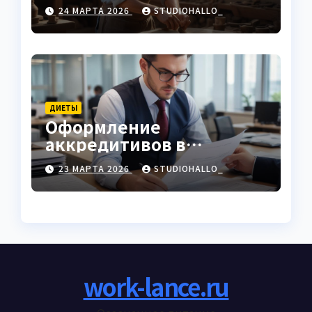
характеристики
24 МАРТА 2026
STUDIOHALLO_
ДИЕТЫ
Оформление
аккредитивов в
международной
23 МАРТА 2026
STUDIOHALLO_
торговле
work-lance.ru