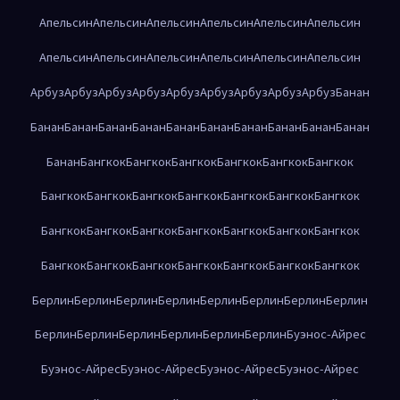
Апельсин
Апельсин
Апельсин
Апельсин
Апельсин
Апельсин
Апельсин
Апельсин
Апельсин
Апельсин
Апельсин
Апельсин
Арбуз
Арбуз
Арбуз
Арбуз
Арбуз
Арбуз
Арбуз
Арбуз
Арбуз
Банан
Банан
Банан
Банан
Банан
Банан
Банан
Банан
Банан
Банан
Банан
Банан
Бангкок
Бангкок
Бангкок
Бангкок
Бангкок
Бангкок
Бангкок
Бангкок
Бангкок
Бангкок
Бангкок
Бангкок
Бангкок
Бангкок
Бангкок
Бангкок
Бангкок
Бангкок
Бангкок
Бангкок
Бангкок
Бангкок
Бангкок
Бангкок
Бангкок
Бангкок
Бангкок
Берлин
Берлин
Берлин
Берлин
Берлин
Берлин
Берлин
Берлин
Берлин
Берлин
Берлин
Берлин
Берлин
Берлин
Буэнос-Айрес
Буэнос-Айрес
Буэнос-Айрес
Буэнос-Айрес
Буэнос-Айрес