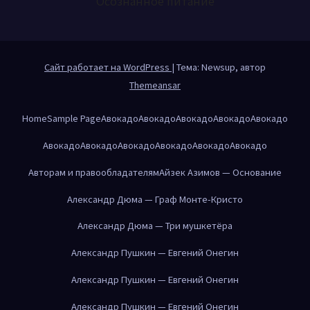
Осознанное питание
Сайт работает на WordPress
|
Тема: Newsup, автор
Themeansar
Home
Sample Page
Авокадо
Авокадо
Авокадо
Авокадо
Авокадо
Авокадо
Авокадо
Авокадо
Авокадо
Авокадо
Авокадо
Авторам и правообладателям
Айзек Азимов — Основание
Александр Дюма — Граф Монте-Кристо
Александр Дюма — Три мушкетёра
Александр Пушкин — Евгений Онегин
Александр Пушкин — Евгений Онегин
Александр Пушкин — Евгений Онегин