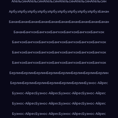
Апельсин
Апельсин
Апельсин
Апельсин
Апельсин
Апельсин
Арбуз
Арбуз
Арбуз
Арбуз
Арбуз
Арбуз
Арбуз
Арбуз
Арбуз
Банан
Банан
Банан
Банан
Банан
Банан
Банан
Банан
Банан
Банан
Банан
Банан
Бангкок
Бангкок
Бангкок
Бангкок
Бангкок
Бангкок
Бангкок
Бангкок
Бангкок
Бангкок
Бангкок
Бангкок
Бангкок
Бангкок
Бангкок
Бангкок
Бангкок
Бангкок
Бангкок
Бангкок
Бангкок
Бангкок
Бангкок
Бангкок
Бангкок
Бангкок
Бангкок
Берлин
Берлин
Берлин
Берлин
Берлин
Берлин
Берлин
Берлин
Берлин
Берлин
Берлин
Берлин
Берлин
Берлин
Буэнос-Айрес
Буэнос-Айрес
Буэнос-Айрес
Буэнос-Айрес
Буэнос-Айрес
Буэнос-Айрес
Буэнос-Айрес
Буэнос-Айрес
Буэнос-Айрес
Буэнос-Айрес
Буэнос-Айрес
Буэнос-Айрес
Буэнос-Айрес