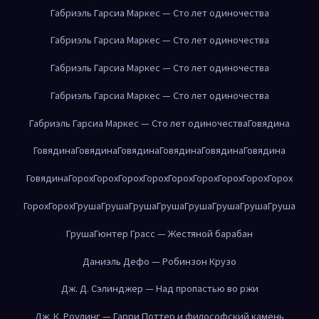
Габриэль Гарсиа Маркес — Сто лет одиночества
Габриэль Гарсиа Маркес — Сто лет одиночества
Габриэль Гарсиа Маркес — Сто лет одиночества
Габриэль Гарсиа Маркес — Сто лет одиночества
Габриэль Гарсиа Маркес — Сто лет одиночества
Говядина
Говядина
Говядина
Говядина
Говядина
Говядина
Говядина
Говядина
Горох
Горох
Горох
Горох
Горох
Горох
Горох
Горох
Горох
Горох
Горох
Груша
Груша
Груша
Груша
Груша
Груша
Груша
Груша
Груша
Гюнтер Грасс — Жестяной барабан
Даниэль Дефо — Робинзон Крузо
Дж. Д. Сэлинджер — Над пропастью во ржи
Дж. К. Роулинг — Гарри Поттер и философский камень