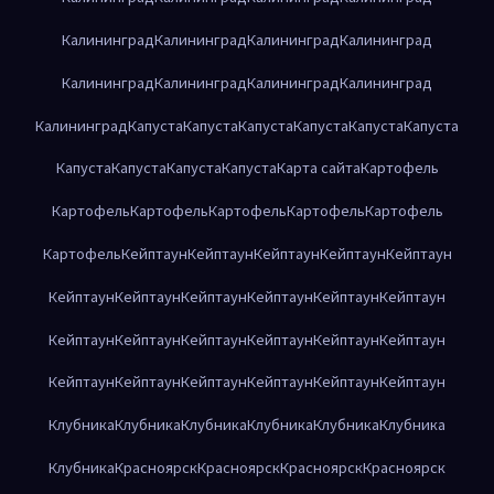
Калининград
Калининград
Калининград
Калининград
Калининград
Калининград
Калининград
Калининград
Калининград
Капуста
Капуста
Капуста
Капуста
Капуста
Капуста
Капуста
Капуста
Капуста
Капуста
Карта сайта
Картофель
Картофель
Картофель
Картофель
Картофель
Картофель
Картофель
Кейптаун
Кейптаун
Кейптаун
Кейптаун
Кейптаун
Кейптаун
Кейптаун
Кейптаун
Кейптаун
Кейптаун
Кейптаун
Кейптаун
Кейптаун
Кейптаун
Кейптаун
Кейптаун
Кейптаун
Кейптаун
Кейптаун
Кейптаун
Кейптаун
Кейптаун
Кейптаун
Клубника
Клубника
Клубника
Клубника
Клубника
Клубника
Клубника
Красноярск
Красноярск
Красноярск
Красноярск