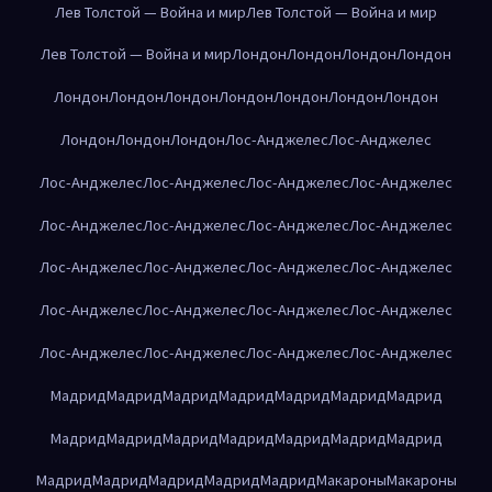
Лев Толстой — Война и мир
Лев Толстой — Война и мир
Лев Толстой — Война и мир
Лондон
Лондон
Лондон
Лондон
Лондон
Лондон
Лондон
Лондон
Лондон
Лондон
Лондон
Лондон
Лондон
Лондон
Лос-Анджелес
Лос-Анджелес
Лос-Анджелес
Лос-Анджелес
Лос-Анджелес
Лос-Анджелес
Лос-Анджелес
Лос-Анджелес
Лос-Анджелес
Лос-Анджелес
Лос-Анджелес
Лос-Анджелес
Лос-Анджелес
Лос-Анджелес
Лос-Анджелес
Лос-Анджелес
Лос-Анджелес
Лос-Анджелес
Лос-Анджелес
Лос-Анджелес
Лос-Анджелес
Лос-Анджелес
Мадрид
Мадрид
Мадрид
Мадрид
Мадрид
Мадрид
Мадрид
Мадрид
Мадрид
Мадрид
Мадрид
Мадрид
Мадрид
Мадрид
Мадрид
Мадрид
Мадрид
Мадрид
Мадрид
Макароны
Макароны