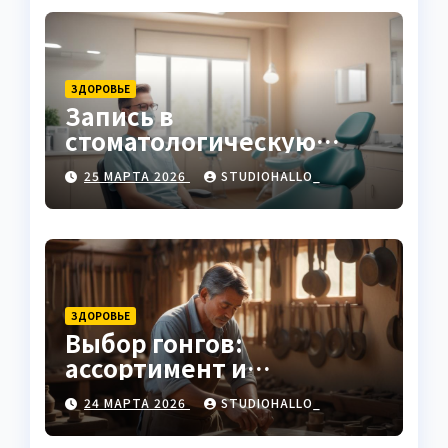
ЗДОРОВЬЕ
Запись в
стоматологическую
клинику
25 МАРТА 2026
STUDIOHALLO_
ЗДОРОВЬЕ
Выбор гонгов:
ассортимент и
характеристики
24 МАРТА 2026
STUDIOHALLO_