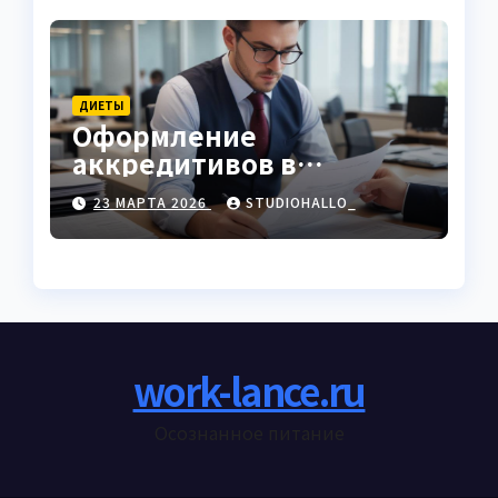
ДИЕТЫ
Оформление
аккредитивов в
международной
23 МАРТА 2026
STUDIOHALLO_
торговле
work-lance.ru
Осознанное питание