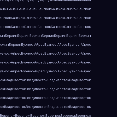
анан
Банан
Банан
Банан
Бангкок
Бангкок
Бангкок
Бангкок
ангкок
Бангкок
Бангкок
Бангкок
Бангкок
Бангкок
Бангкок
ангкок
Бангкок
Бангкок
Бангкок
Бангкок
Бангкок
Бангкок
лин
Берлин
Берлин
Берлин
Берлин
Берлин
Берлин
Берлин
ерлин
Берлин
Буэнос-Айрес
Буэнос-Айрес
Буэнос-Айрес
уэнос-Айрес
Буэнос-Айрес
Буэнос-Айрес
Буэнос-Айрес
уэнос-Айрес
Буэнос-Айрес
Буэнос-Айрес
Буэнос-Айрес
уэнос-Айрес
Буэнос-Айрес
Буэнос-Айрес
Буэнос-Айрес
ток
Владивосток
Владивосток
Владивосток
Владивосток
ток
Владивосток
Владивосток
Владивосток
Владивосток
ток
Владивосток
Владивосток
Владивосток
Владивосток
ток
Владивосток
Владивосток
Владивосток
Владивосток
Воронеж
Воронеж
Воронеж
Воронеж
Воронеж
Воронеж