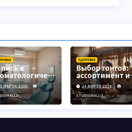
ОРОВЬЕ
ЗДОРОВЬЕ
апись в
Выбор гонгов:
томатологическ
ассортимент и
ю клинику
характеристи
25 МАРТА 2026
24 МАРТА 2026
DIOHALLO_
STUDIOHALLO_