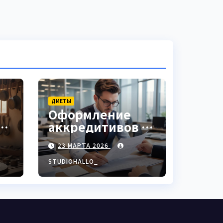
ДИЕТЫ
Оформление
аккредитивов в
ки
международной
23 МАРТА 2026
торговле
STUDIOHALLO_