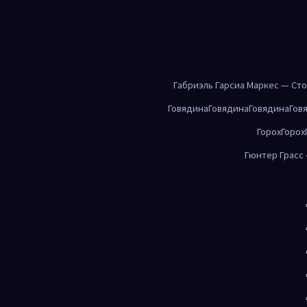
Габриэль Гарсиа Маркес — Ст
Говядина
Говядина
Говядина
Гов
Горох
Горох
Гюнтер Грасс