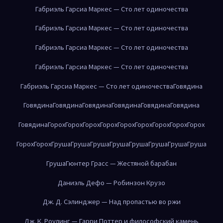
Габриэль Гарсиа Маркес — Сто лет одиночества
Габриэль Гарсиа Маркес — Сто лет одиночества
Габриэль Гарсиа Маркес — Сто лет одиночества
Габриэль Гарсиа Маркес — Сто лет одиночества
Габриэль Гарсиа Маркес — Сто лет одиночества
Говядина
Говядина
Говядина
Говядина
Говядина
Говядина
Говядина
Говядина
Горох
Горох
Горох
Горох
Горох
Горох
Горох
Горох
Горох
Горох
Горох
Груша
Груша
Груша
Груша
Груша
Груша
Груша
Груша
Груша
Гюнтер Грасс — Жестяной барабан
Даниэль Дефо — Робинзон Крузо
Дж. Д. Сэлинджер — Над пропастью во ржи
Дж. К. Роулинг — Гарри Поттер и философский камень