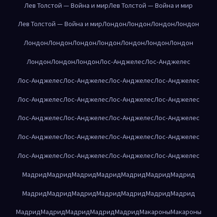
Лев Толстой — Война и мир
Лев Толстой — Война и мир
Лев Толстой — Война и мир
Лондон
Лондон
Лондон
Лондон
Лондон
Лондон
Лондон
Лондон
Лондон
Лондон
Лондон
Лондон
Лондон
Лондон
Лос-Анджелес
Лос-Анджелес
Лос-Анджелес
Лос-Анджелес
Лос-Анджелес
Лос-Анджелес
Лос-Анджелес
Лос-Анджелес
Лос-Анджелес
Лос-Анджелес
Лос-Анджелес
Лос-Анджелес
Лос-Анджелес
Лос-Анджелес
Лос-Анджелес
Лос-Анджелес
Лос-Анджелес
Лос-Анджелес
Лос-Анджелес
Лос-Анджелес
Лос-Анджелес
Лос-Анджелес
Мадрид
Мадрид
Мадрид
Мадрид
Мадрид
Мадрид
Мадрид
Мадрид
Мадрид
Мадрид
Мадрид
Мадрид
Мадрид
Мадрид
Мадрид
Мадрид
Мадрид
Мадрид
Мадрид
Макароны
Макароны