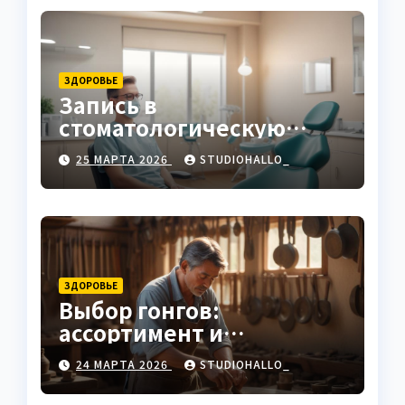
ЗДОРОВЬЕ
Запись в
стоматологическую
клинику
25 МАРТА 2026
STUDIOHALLO_
ЗДОРОВЬЕ
Выбор гонгов:
ассортимент и
характеристики
24 МАРТА 2026
STUDIOHALLO_