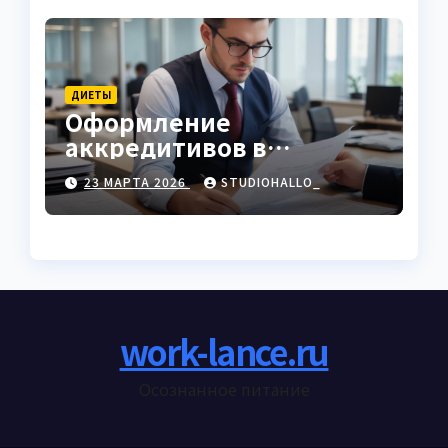
ДИЕТЫ
Оформление
аккредитивов в
международной
23 МАРТА 2026
STUDIOHALLO_
торговле
work-lance.ru
Осознанное питание