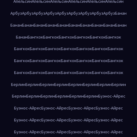
Апельсин
Апельсин
Апельсин
Апельсин
Апельсин
Апельсин
Арбуз
Арбуз
Арбуз
Арбуз
Арбуз
Арбуз
Арбуз
Арбуз
Арбуз
Банан
Банан
Банан
Банан
Банан
Банан
Банан
Банан
Банан
Банан
Банан
Банан
Бангкок
Бангкок
Бангкок
Бангкок
Бангкок
Бангкок
Бангкок
Бангкок
Бангкок
Бангкок
Бангкок
Бангкок
Бангкок
Бангкок
Бангкок
Бангкок
Бангкок
Бангкок
Бангкок
Бангкок
Бангкок
Бангкок
Бангкок
Бангкок
Бангкок
Бангкок
Бангкок
Берлин
Берлин
Берлин
Берлин
Берлин
Берлин
Берлин
Берлин
Берлин
Берлин
Берлин
Берлин
Берлин
Берлин
Буэнос-Айрес
Буэнос-Айрес
Буэнос-Айрес
Буэнос-Айрес
Буэнос-Айрес
Буэнос-Айрес
Буэнос-Айрес
Буэнос-Айрес
Буэнос-Айрес
Буэнос-Айрес
Буэнос-Айрес
Буэнос-Айрес
Буэнос-Айрес