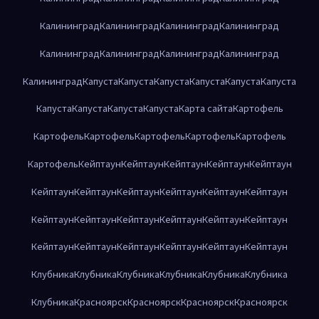
Калининград
Калининград
Калининград
Калининград
Калининград
Калининград
Калининград
Калининград
Калининград
Капуста
Капуста
Капуста
Капуста
Капуста
Капуста
Капуста
Капуста
Капуста
Капуста
Карта сайта
Картофель
Картофель
Картофель
Картофель
Картофель
Картофель
Картофель
Кейптаун
Кейптаун
Кейптаун
Кейптаун
Кейптаун
Кейптаун
Кейптаун
Кейптаун
Кейптаун
Кейптаун
Кейптаун
Кейптаун
Кейптаун
Кейптаун
Кейптаун
Кейптаун
Кейптаун
Кейптаун
Кейптаун
Кейптаун
Кейптаун
Кейптаун
Кейптаун
Клубника
Клубника
Клубника
Клубника
Клубника
Клубника
Клубника
Красноярск
Красноярск
Красноярск
Красноярск