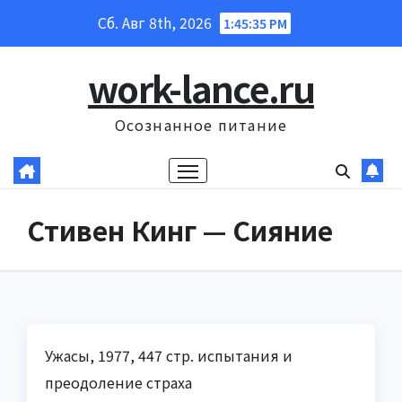
Перейти
Сб. Авг 8th, 2026
1:45:36 PM
к
содержанию
work-lance.ru
Осознанное питание
Стивен Кинг — Сияние
Ужасы, 1977, 447 стр. испытания и
преодоление страха