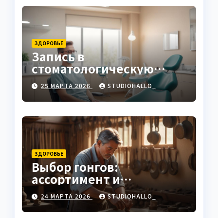
ЗДОРОВЬЕ
Запись в
стоматологическую
клинику
25 МАРТА 2026
STUDIOHALLO_
ЗДОРОВЬЕ
Выбор гонгов:
ассортимент и
характеристики
24 МАРТА 2026
STUDIOHALLO_