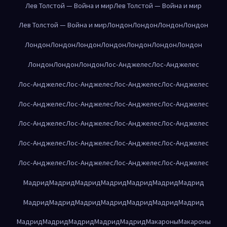
Лев Толстой — Война и мир
Лев Толстой — Война и мир
Лев Толстой — Война и мир
Лондон
Лондон
Лондон
Лондон
Лондон
Лондон
Лондон
Лондон
Лондон
Лондон
Лондон
Лондон
Лондон
Лондон
Лос-Анджелес
Лос-Анджелес
Лос-Анджелес
Лос-Анджелес
Лос-Анджелес
Лос-Анджелес
Лос-Анджелес
Лос-Анджелес
Лос-Анджелес
Лос-Анджелес
Лос-Анджелес
Лос-Анджелес
Лос-Анджелес
Лос-Анджелес
Лос-Анджелес
Лос-Анджелес
Лос-Анджелес
Лос-Анджелес
Лос-Анджелес
Лос-Анджелес
Лос-Анджелес
Лос-Анджелес
Мадрид
Мадрид
Мадрид
Мадрид
Мадрид
Мадрид
Мадрид
Мадрид
Мадрид
Мадрид
Мадрид
Мадрид
Мадрид
Мадрид
Мадрид
Мадрид
Мадрид
Мадрид
Мадрид
Макароны
Макароны