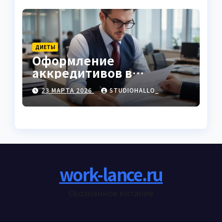
ДИЕТЫ
Оформление
аккредитивов в
международной
23 МАРТА 2026
STUDIOHALLO_
торговле
work-lance.ru
Осознанное питание