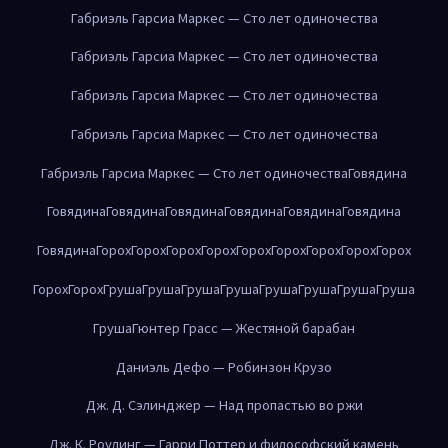
Габриэль Гарсиа Маркес — Сто лет одиночества
Габриэль Гарсиа Маркес — Сто лет одиночества
Габриэль Гарсиа Маркес — Сто лет одиночества
Габриэль Гарсиа Маркес — Сто лет одиночества
Габриэль Гарсиа Маркес — Сто лет одиночества
Говядина
Говядина
Говядина
Говядина
Говядина
Говядина
Говядина
Говядина
Горох
Горох
Горох
Горох
Горох
Горох
Горох
Горох
Горох
Горох
Горох
Груша
Груша
Груша
Груша
Груша
Груша
Груша
Груша
Груша
Гюнтер Грасс — Жестяной барабан
Даниэль Дефо — Робинзон Крузо
Дж. Д. Сэлинджер — Над пропастью во ржи
Дж. К. Роулинг — Гарри Поттер и философский камень