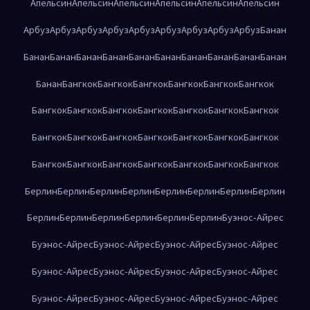
Апельсин
Апельсин
Апельсин
Апельсин
Апельсин
Апельсин
Арбуз
Арбуз
Арбуз
Арбуз
Арбуз
Арбуз
Арбуз
Арбуз
Арбуз
Банан
Банан
Банан
Банан
Банан
Банан
Банан
Банан
Банан
Банан
Банан
Банан
Бангкок
Бангкок
Бангкок
Бангкок
Бангкок
Бангкок
Бангкок
Бангкок
Бангкок
Бангкок
Бангкок
Бангкок
Бангкок
Бангкок
Бангкок
Бангкок
Бангкок
Бангкок
Бангкок
Бангкок
Бангкок
Бангкок
Бангкок
Бангкок
Бангкок
Бангкок
Бангкок
Берлин
Берлин
Берлин
Берлин
Берлин
Берлин
Берлин
Берлин
Берлин
Берлин
Берлин
Берлин
Берлин
Берлин
Буэнос-Айрес
Буэнос-Айрес
Буэнос-Айрес
Буэнос-Айрес
Буэнос-Айрес
Буэнос-Айрес
Буэнос-Айрес
Буэнос-Айрес
Буэнос-Айрес
Буэнос-Айрес
Буэнос-Айрес
Буэнос-Айрес
Буэнос-Айрес