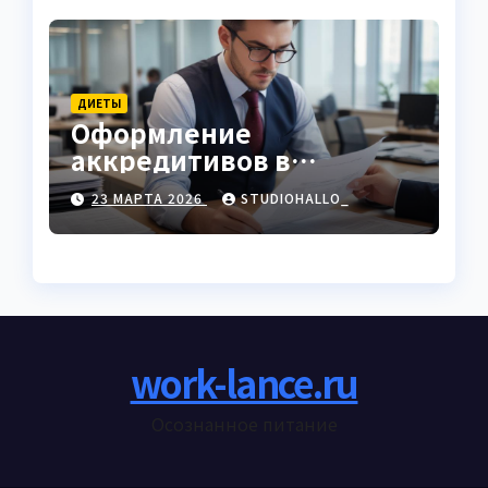
ДИЕТЫ
Оформление
аккредитивов в
международной
23 МАРТА 2026
STUDIOHALLO_
торговле
work-lance.ru
Осознанное питание