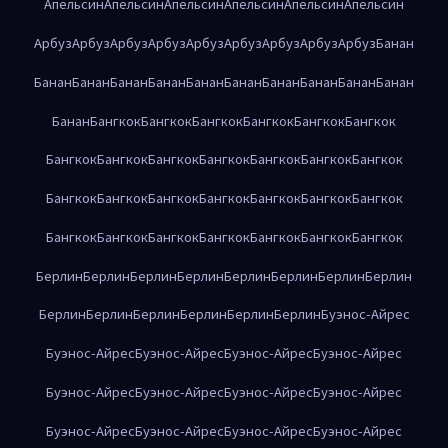
Апельсин
Апельсин
Апельсин
Апельсин
Апельсин
Апельсин
Арбуз
Арбуз
Арбуз
Арбуз
Арбуз
Арбуз
Арбуз
Арбуз
Арбуз
Банан
Банан
Банан
Банан
Банан
Банан
Банан
Банан
Банан
Банан
Банан
Банан
Бангкок
Бангкок
Бангкок
Бангкок
Бангкок
Бангкок
Бангкок
Бангкок
Бангкок
Бангкок
Бангкок
Бангкок
Бангкок
Бангкок
Бангкок
Бангкок
Бангкок
Бангкок
Бангкок
Бангкок
Бангкок
Бангкок
Бангкок
Бангкок
Бангкок
Бангкок
Бангкок
Берлин
Берлин
Берлин
Берлин
Берлин
Берлин
Берлин
Берлин
Берлин
Берлин
Берлин
Берлин
Берлин
Берлин
Буэнос-Айрес
Буэнос-Айрес
Буэнос-Айрес
Буэнос-Айрес
Буэнос-Айрес
Буэнос-Айрес
Буэнос-Айрес
Буэнос-Айрес
Буэнос-Айрес
Буэнос-Айрес
Буэнос-Айрес
Буэнос-Айрес
Буэнос-Айрес