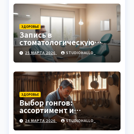
ЗДОРОВЬЕ
Запись в
стоматологическую
клинику
25 МАРТА 2026
STUDIOHALLO_
ЗДОРОВЬЕ
Выбор гонгов:
ассортимент и
характеристики
24 МАРТА 2026
STUDIOHALLO_