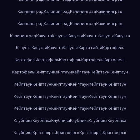
Калининград
Калининград
Калининград
Калининград
Калининград
Калининград
Калининград
Калининград
Калининград
Капуста
Капуста
Капуста
Капуста
Капуста
Капуста
Капуста
Капуста
Капуста
Капуста
Карта сайта
Картофель
Картофель
Картофель
Картофель
Картофель
Картофель
Картофель
Кейптаун
Кейптаун
Кейптаун
Кейптаун
Кейптаун
Кейптаун
Кейптаун
Кейптаун
Кейптаун
Кейптаун
Кейптаун
Кейптаун
Кейптаун
Кейптаун
Кейптаун
Кейптаун
Кейптаун
Кейптаун
Кейптаун
Кейптаун
Кейптаун
Кейптаун
Кейптаун
Клубника
Клубника
Клубника
Клубника
Клубника
Клубника
Клубника
Красноярск
Красноярск
Красноярск
Красноярск