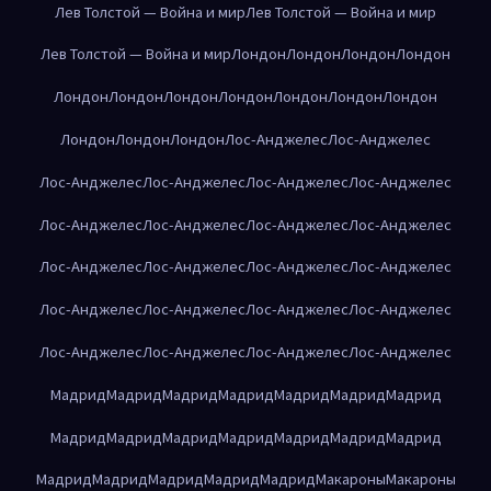
Лев Толстой — Война и мир
Лев Толстой — Война и мир
Лев Толстой — Война и мир
Лондон
Лондон
Лондон
Лондон
Лондон
Лондон
Лондон
Лондон
Лондон
Лондон
Лондон
Лондон
Лондон
Лондон
Лос-Анджелес
Лос-Анджелес
Лос-Анджелес
Лос-Анджелес
Лос-Анджелес
Лос-Анджелес
Лос-Анджелес
Лос-Анджелес
Лос-Анджелес
Лос-Анджелес
Лос-Анджелес
Лос-Анджелес
Лос-Анджелес
Лос-Анджелес
Лос-Анджелес
Лос-Анджелес
Лос-Анджелес
Лос-Анджелес
Лос-Анджелес
Лос-Анджелес
Лос-Анджелес
Лос-Анджелес
Мадрид
Мадрид
Мадрид
Мадрид
Мадрид
Мадрид
Мадрид
Мадрид
Мадрид
Мадрид
Мадрид
Мадрид
Мадрид
Мадрид
Мадрид
Мадрид
Мадрид
Мадрид
Мадрид
Макароны
Макароны