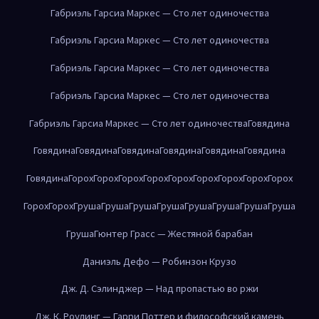
Габриэль Гарсиа Маркес — Сто лет одиночества
Габриэль Гарсиа Маркес — Сто лет одиночества
Габриэль Гарсиа Маркес — Сто лет одиночества
Габриэль Гарсиа Маркес — Сто лет одиночества
Габриэль Гарсиа Маркес — Сто лет одиночества
Говядина
Говядина
Говядина
Говядина
Говядина
Говядина
Говядина
Говядина
Горох
Горох
Горох
Горох
Горох
Горох
Горох
Горох
Горох
Горох
Горох
Груша
Груша
Груша
Груша
Груша
Груша
Груша
Груша
Груша
Гюнтер Грасс — Жестяной барабан
Даниэль Дефо — Робинзон Крузо
Дж. Д. Сэлинджер — Над пропастью во ржи
Дж. К. Роулинг — Гарри Поттер и философский камень