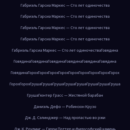
Габриэль Гарсиа Маркес — Сто лет одиночества
Габриэль Гарсиа Маркес — Сто лет одиночества
Габриэль Гарсиа Маркес — Сто лет одиночества
Габриэль Гарсиа Маркес — Сто лет одиночества
Габриэль Гарсиа Маркес — Сто лет одиночества
Говядина
Говядина
Говядина
Говядина
Говядина
Говядина
Говядина
Говядина
Горох
Горох
Горох
Горох
Горох
Горох
Горох
Горох
Горох
Горох
Горох
Груша
Груша
Груша
Груша
Груша
Груша
Груша
Груша
Груша
Гюнтер Грасс — Жестяной барабан
Даниэль Дефо — Робинзон Крузо
Дж. Д. Сэлинджер — Над пропастью во ржи
Дж. К. Роулинг — Гарри Поттер и философский камень