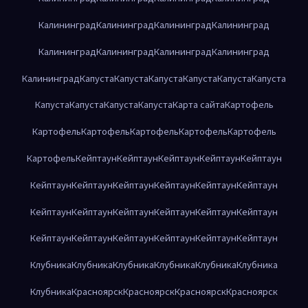
Калининград
Калининград
Калининград
Калининград
Калининград
Калининград
Калининград
Калининград
Калининград
Капуста
Капуста
Капуста
Капуста
Капуста
Капуста
Капуста
Капуста
Капуста
Капуста
Карта сайта
Картофель
Картофель
Картофель
Картофель
Картофель
Картофель
Картофель
Кейптаун
Кейптаун
Кейптаун
Кейптаун
Кейптаун
Кейптаун
Кейптаун
Кейптаун
Кейптаун
Кейптаун
Кейптаун
Кейптаун
Кейптаун
Кейптаун
Кейптаун
Кейптаун
Кейптаун
Кейптаун
Кейптаун
Кейптаун
Кейптаун
Кейптаун
Кейптаун
Клубника
Клубника
Клубника
Клубника
Клубника
Клубника
Клубника
Красноярск
Красноярск
Красноярск
Красноярск