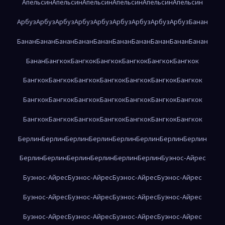
Апельсин
Апельсин
Апельсин
Апельсин
Апельсин
Апельсин
Арбуз
Арбуз
Арбуз
Арбуз
Арбуз
Арбуз
Арбуз
Арбуз
Арбуз
Банан
Банан
Банан
Банан
Банан
Банан
Банан
Банан
Банан
Банан
Банан
Банан
Бангкок
Бангкок
Бангкок
Бангкок
Бангкок
Бангкок
Бангкок
Бангкок
Бангкок
Бангкок
Бангкок
Бангкок
Бангкок
Бангкок
Бангкок
Бангкок
Бангкок
Бангкок
Бангкок
Бангкок
Бангкок
Бангкок
Бангкок
Бангкок
Бангкок
Бангкок
Бангкок
Берлин
Берлин
Берлин
Берлин
Берлин
Берлин
Берлин
Берлин
Берлин
Берлин
Берлин
Берлин
Берлин
Берлин
Буэнос-Айрес
Буэнос-Айрес
Буэнос-Айрес
Буэнос-Айрес
Буэнос-Айрес
Буэнос-Айрес
Буэнос-Айрес
Буэнос-Айрес
Буэнос-Айрес
Буэнос-Айрес
Буэнос-Айрес
Буэнос-Айрес
Буэнос-Айрес