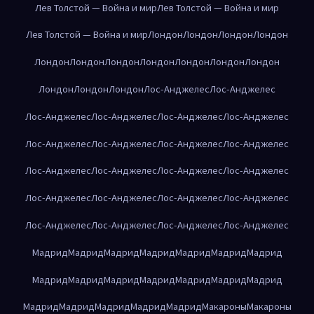
Лев Толстой — Война и мир
Лев Толстой — Война и мир
Лев Толстой — Война и мир
Лондон
Лондон
Лондон
Лондон
Лондон
Лондон
Лондон
Лондон
Лондон
Лондон
Лондон
Лондон
Лондон
Лондон
Лос-Анджелес
Лос-Анджелес
Лос-Анджелес
Лос-Анджелес
Лос-Анджелес
Лос-Анджелес
Лос-Анджелес
Лос-Анджелес
Лос-Анджелес
Лос-Анджелес
Лос-Анджелес
Лос-Анджелес
Лос-Анджелес
Лос-Анджелес
Лос-Анджелес
Лос-Анджелес
Лос-Анджелес
Лос-Анджелес
Лос-Анджелес
Лос-Анджелес
Лос-Анджелес
Лос-Анджелес
Мадрид
Мадрид
Мадрид
Мадрид
Мадрид
Мадрид
Мадрид
Мадрид
Мадрид
Мадрид
Мадрид
Мадрид
Мадрид
Мадрид
Мадрид
Мадрид
Мадрид
Мадрид
Мадрид
Макароны
Макароны