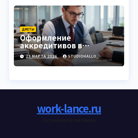
ДИЕТЫ
Оформление
аккредитивов в
международной
23 МАРТА 2026
STUDIOHALLO_
торговле
work-lance.ru
Осознанное питание