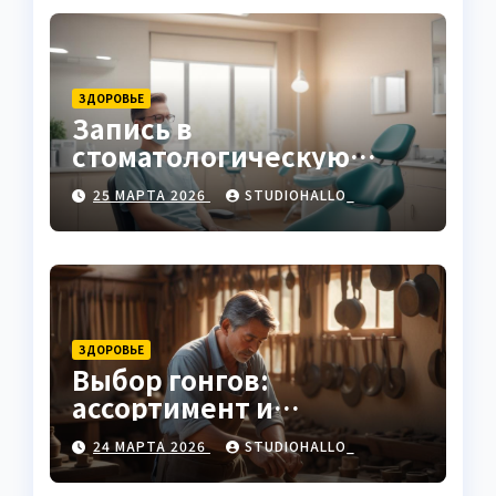
ЗДОРОВЬЕ
Запись в
стоматологическую
клинику
25 МАРТА 2026
STUDIOHALLO_
ЗДОРОВЬЕ
Выбор гонгов:
ассортимент и
характеристики
24 МАРТА 2026
STUDIOHALLO_