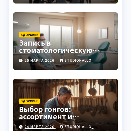
ЗДОРОВЬЕ
Запись в
стоматологическую
клинику
25 МАРТА 2026
STUDIOHALLO_
ЗДОРОВЬЕ
Выбор гонгов:
ассортимент и
характеристики
24 МАРТА 2026
STUDIOHALLO_