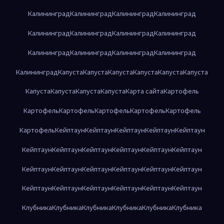
Калининград
Калининград
Калининград
Калининград
Калининград
Калининград
Калининград
Калининград
Калининград
Калининград
Калининград
Калининград
Калининград
Капуста
Капуста
Капуста
Капуста
Капуста
Капуста
Капуста
Капуста
Капуста
Капуста
Карта сайта
Картофель
Картофель
Картофель
Картофель
Картофель
Картофель
Картофель
Кейптаун
Кейптаун
Кейптаун
Кейптаун
Кейптаун
Кейптаун
Кейптаун
Кейптаун
Кейптаун
Кейптаун
Кейптаун
Кейптаун
Кейптаун
Кейптаун
Кейптаун
Кейптаун
Кейптаун
Кейптаун
Кейптаун
Кейптаун
Кейптаун
Кейптаун
Кейптаун
Клубника
Клубника
Клубника
Клубника
Клубника
Клубника