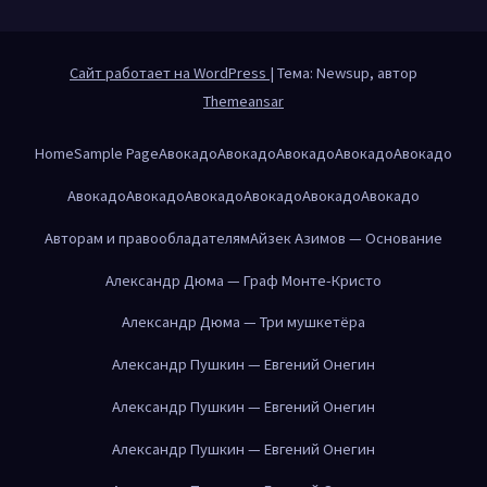
Сайт работает на WordPress
|
Тема: Newsup, автор
Themeansar
Home
Sample Page
Авокадо
Авокадо
Авокадо
Авокадо
Авокадо
Авокадо
Авокадо
Авокадо
Авокадо
Авокадо
Авокадо
Авторам и правообладателям
Айзек Азимов — Основание
Александр Дюма — Граф Монте-Кристо
Александр Дюма — Три мушкетёра
Александр Пушкин — Евгений Онегин
Александр Пушкин — Евгений Онегин
Александр Пушкин — Евгений Онегин