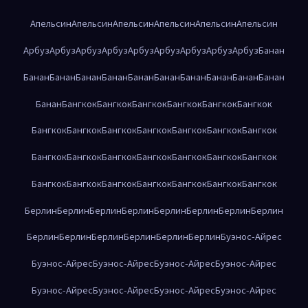
Апельсин
Апельсин
Апельсин
Апельсин
Апельсин
Апельсин
Арбуз
Арбуз
Арбуз
Арбуз
Арбуз
Арбуз
Арбуз
Арбуз
Арбуз
Банан
Банан
Банан
Банан
Банан
Банан
Банан
Банан
Банан
Банан
Банан
Банан
Бангкок
Бангкок
Бангкок
Бангкок
Бангкок
Бангкок
Бангкок
Бангкок
Бангкок
Бангкок
Бангкок
Бангкок
Бангкок
Бангкок
Бангкок
Бангкок
Бангкок
Бангкок
Бангкок
Бангкок
Бангкок
Бангкок
Бангкок
Бангкок
Бангкок
Бангкок
Бангкок
Берлин
Берлин
Берлин
Берлин
Берлин
Берлин
Берлин
Берлин
Берлин
Берлин
Берлин
Берлин
Берлин
Берлин
Буэнос-Айрес
Буэнос-Айрес
Буэнос-Айрес
Буэнос-Айрес
Буэнос-Айрес
Буэнос-Айрес
Буэнос-Айрес
Буэнос-Айрес
Буэнос-Айрес