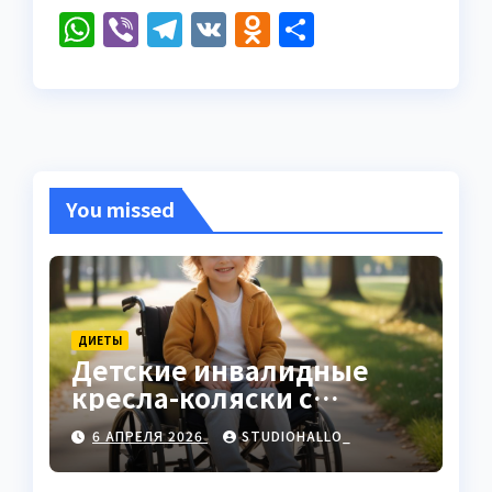
W
Vi
T
V
O
О
h
b
el
K
d
т
at
er
e
n
п
s
gr
o
р
A
a
kl
а
p
m
a
в
You missed
p
ss
и
ni
т
ki
ь
ДИЕТЫ
Детские инвалидные
кресла-коляски с
ручным приводом
6 АПРЕЛЯ 2026
STUDIOHALLO_