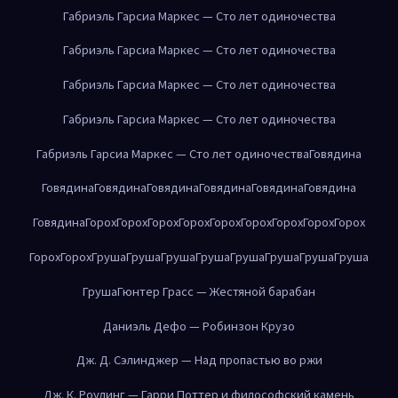
Габриэль Гарсиа Маркес — Сто лет одиночества
Габриэль Гарсиа Маркес — Сто лет одиночества
Габриэль Гарсиа Маркес — Сто лет одиночества
Габриэль Гарсиа Маркес — Сто лет одиночества
Габриэль Гарсиа Маркес — Сто лет одиночества
Говядина
Говядина
Говядина
Говядина
Говядина
Говядина
Говядина
Говядина
Горох
Горох
Горох
Горох
Горох
Горох
Горох
Горох
Горох
Горох
Горох
Груша
Груша
Груша
Груша
Груша
Груша
Груша
Груша
Груша
Гюнтер Грасс — Жестяной барабан
Даниэль Дефо — Робинзон Крузо
Дж. Д. Сэлинджер — Над пропастью во ржи
Дж. К. Роулинг — Гарри Поттер и философский камень