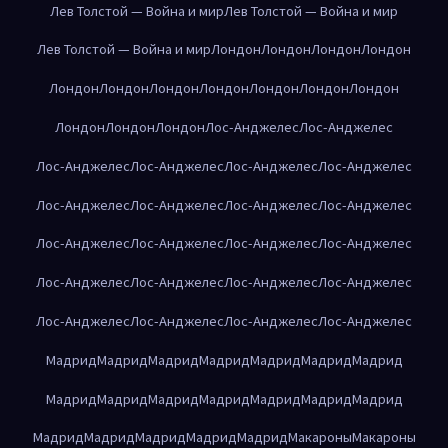
Лев Толстой — Война и мир
Лев Толстой — Война и мир
Лев Толстой — Война и мир
Лондон
Лондон
Лондон
Лондон
Лондон
Лондон
Лондон
Лондон
Лондон
Лондон
Лондон
Лондон
Лондон
Лондон
Лос-Анджелес
Лос-Анджелес
Лос-Анджелес
Лос-Анджелес
Лос-Анджелес
Лос-Анджелес
Лос-Анджелес
Лос-Анджелес
Лос-Анджелес
Лос-Анджелес
Лос-Анджелес
Лос-Анджелес
Лос-Анджелес
Лос-Анджелес
Лос-Анджелес
Лос-Анджелес
Лос-Анджелес
Лос-Анджелес
Лос-Анджелес
Лос-Анджелес
Лос-Анджелес
Лос-Анджелес
Мадрид
Мадрид
Мадрид
Мадрид
Мадрид
Мадрид
Мадрид
Мадрид
Мадрид
Мадрид
Мадрид
Мадрид
Мадрид
Мадрид
Мадрид
Мадрид
Мадрид
Мадрид
Мадрид
Макароны
Макароны