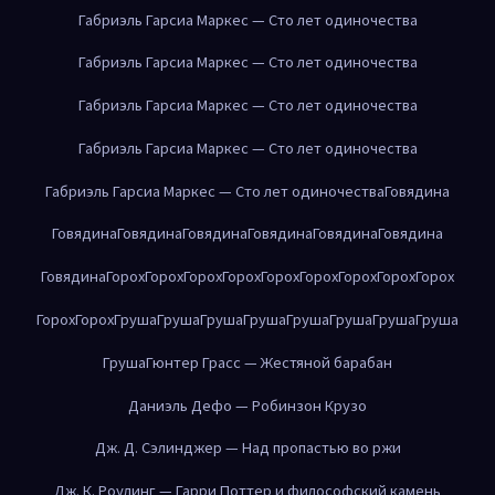
Габриэль Гарсиа Маркес — Сто лет одиночества
Габриэль Гарсиа Маркес — Сто лет одиночества
Габриэль Гарсиа Маркес — Сто лет одиночества
Габриэль Гарсиа Маркес — Сто лет одиночества
Габриэль Гарсиа Маркес — Сто лет одиночества
Говядина
Говядина
Говядина
Говядина
Говядина
Говядина
Говядина
Говядина
Горох
Горох
Горох
Горох
Горох
Горох
Горох
Горох
Горох
Горох
Горох
Груша
Груша
Груша
Груша
Груша
Груша
Груша
Груша
Груша
Гюнтер Грасс — Жестяной барабан
Даниэль Дефо — Робинзон Крузо
Дж. Д. Сэлинджер — Над пропастью во ржи
Дж. К. Роулинг — Гарри Поттер и философский камень