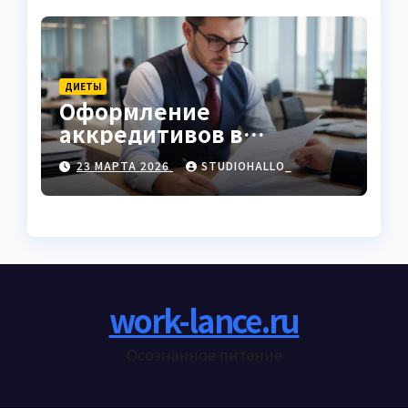
ДИЕТЫ
Оформление
аккредитивов в
международной
23 МАРТА 2026
STUDIOHALLO_
торговле
work-lance.ru
Осознанное питание