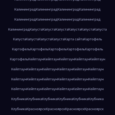
Калининград
Калининград
Калининград
Калининград
Калининград
Калининград
Калининград
Калининград
Калининград
Капуста
Капуста
Капуста
Капуста
Капуста
Капуста
Капуста
Капуста
Капуста
Капуста
Карта сайта
Картофель
Картофель
Картофель
Картофель
Картофель
Картофель
Картофель
Кейптаун
Кейптаун
Кейптаун
Кейптаун
Кейптаун
Кейптаун
Кейптаун
Кейптаун
Кейптаун
Кейптаун
Кейптаун
Кейптаун
Кейптаун
Кейптаун
Кейптаун
Кейптаун
Кейптаун
Кейптаун
Кейптаун
Кейптаун
Кейптаун
Кейптаун
Кейптаун
Клубника
Клубника
Клубника
Клубника
Клубника
Клубника
Клубника
Красноярск
Красноярск
Красноярск
Красноярск