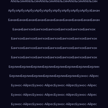
Апельсин
Апельсин
Апельсин
Апельсин
Апельсин
Апельсин
Арбуз
Арбуз
Арбуз
Арбуз
Арбуз
Арбуз
Арбуз
Арбуз
Арбуз
Банан
Банан
Банан
Банан
Банан
Банан
Банан
Банан
Банан
Банан
Банан
Банан
Бангкок
Бангкок
Бангкок
Бангкок
Бангкок
Бангкок
Бангкок
Бангкок
Бангкок
Бангкок
Бангкок
Бангкок
Бангкок
Бангкок
Бангкок
Бангкок
Бангкок
Бангкок
Бангкок
Бангкок
Бангкок
Бангкок
Бангкок
Бангкок
Бангкок
Бангкок
Бангкок
Берлин
Берлин
Берлин
Берлин
Берлин
Берлин
Берлин
Берлин
Берлин
Берлин
Берлин
Берлин
Берлин
Берлин
Буэнос-Айрес
Буэнос-Айрес
Буэнос-Айрес
Буэнос-Айрес
Буэнос-Айрес
Буэнос-Айрес
Буэнос-Айрес
Буэнос-Айрес
Буэнос-Айрес
Буэнос-Айрес
Буэнос-Айрес
Буэнос-Айрес
Буэнос-Айрес