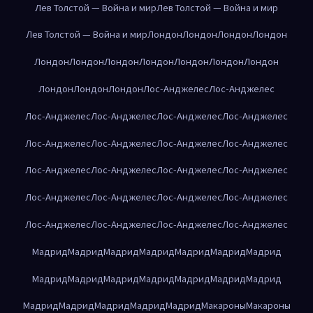
Лев Толстой — Война и мир
Лев Толстой — Война и мир
Лев Толстой — Война и мир
Лондон
Лондон
Лондон
Лондон
Лондон
Лондон
Лондон
Лондон
Лондон
Лондон
Лондон
Лондон
Лондон
Лондон
Лос-Анджелес
Лос-Анджелес
Лос-Анджелес
Лос-Анджелес
Лос-Анджелес
Лос-Анджелес
Лос-Анджелес
Лос-Анджелес
Лос-Анджелес
Лос-Анджелес
Лос-Анджелес
Лос-Анджелес
Лос-Анджелес
Лос-Анджелес
Лос-Анджелес
Лос-Анджелес
Лос-Анджелес
Лос-Анджелес
Лос-Анджелес
Лос-Анджелес
Лос-Анджелес
Лос-Анджелес
Мадрид
Мадрид
Мадрид
Мадрид
Мадрид
Мадрид
Мадрид
Мадрид
Мадрид
Мадрид
Мадрид
Мадрид
Мадрид
Мадрид
Мадрид
Мадрид
Мадрид
Мадрид
Мадрид
Макароны
Макароны