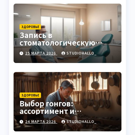
ЗДОРОВЬЕ
Запись в
стоматологическую
клинику
25 МАРТА 2026
STUDIOHALLO_
ЗДОРОВЬЕ
Выбор гонгов:
ассортимент и
характеристики
24 МАРТА 2026
STUDIOHALLO_