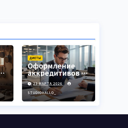
ДИЕТЫ
Оформление
аккредитивов в
ки
международной
23 МАРТА 2026
торговле
STUDIOHALLO_