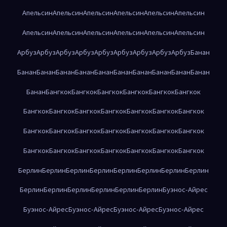
Апельсин
Апельсин
Апельсин
Апельсин
Апельсин
Апельсин
Апельсин
Апельсин
Апельсин
Апельсин
Апельсин
Апельсин
Арбуз
Арбуз
Арбуз
Арбуз
Арбуз
Арбуз
Арбуз
Арбуз
Арбуз
Банан
Банан
Банан
Банан
Банан
Банан
Банан
Банан
Банан
Банан
Банан
Банан
Бангкок
Бангкок
Бангкок
Бангкок
Бангкок
Бангкок
Бангкок
Бангкок
Бангкок
Бангкок
Бангкок
Бангкок
Бангкок
Бангкок
Бангкок
Бангкок
Бангкок
Бангкок
Бангкок
Бангкок
Бангкок
Бангкок
Бангкок
Бангкок
Бангкок
Бангкок
Бангкок
Берлин
Берлин
Берлин
Берлин
Берлин
Берлин
Берлин
Берлин
Берлин
Берлин
Берлин
Берлин
Берлин
Берлин
Буэнос-Айрес
Буэнос-Айрес
Буэнос-Айрес
Буэнос-Айрес
Буэнос-Айрес