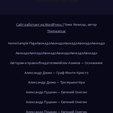
Осознанное питание
Сайт работает на WordPress
|
Тема: Newsup, автор
Themeansar
Home
Sample Page
Авокадо
Авокадо
Авокадо
Авокадо
Авокадо
Авокадо
Авокадо
Авокадо
Авокадо
Авокадо
Авокадо
Авторам и правообладателям
Айзек Азимов — Основание
Александр Дюма — Граф Монте-Кристо
Александр Дюма — Три мушкетёра
Александр Пушкин — Евгений Онегин
Александр Пушкин — Евгений Онегин
Александр Пушкин — Евгений Онегин