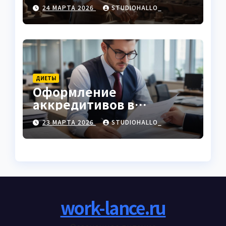
характеристики
24 МАРТА 2026
STUDIOHALLO_
ДИЕТЫ
Оформление
аккредитивов в
международной
23 МАРТА 2026
STUDIOHALLO_
торговле
work-lance.ru