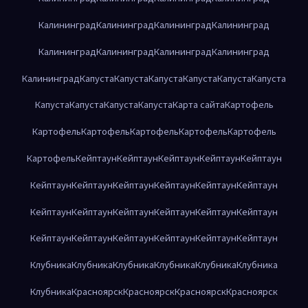
Калининград
Калининград
Калининград
Калининград
Калининград
Калининград
Калининград
Калининград
Калининград
Капуста
Капуста
Капуста
Капуста
Капуста
Капуста
Капуста
Капуста
Капуста
Капуста
Карта сайта
Картофель
Картофель
Картофель
Картофель
Картофель
Картофель
Картофель
Кейптаун
Кейптаун
Кейптаун
Кейптаун
Кейптаун
Кейптаун
Кейптаун
Кейптаун
Кейптаун
Кейптаун
Кейптаун
Кейптаун
Кейптаун
Кейптаун
Кейптаун
Кейптаун
Кейптаун
Кейптаун
Кейптаун
Кейптаун
Кейптаун
Кейптаун
Кейптаун
Клубника
Клубника
Клубника
Клубника
Клубника
Клубника
Клубника
Красноярск
Красноярск
Красноярск
Красноярск