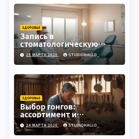
ЗДОРОВЬЕ
Запись в
стоматологическую
клинику
25 МАРТА 2026
STUDIOHALLO_
ЗДОРОВЬЕ
Выбор гонгов:
ассортимент и
характеристики
24 МАРТА 2026
STUDIOHALLO_