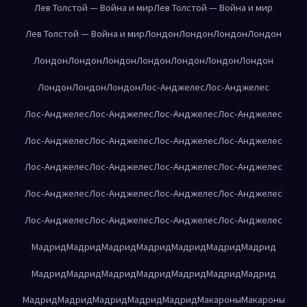
Лев Толстой — Война и мир
Лев Толстой — Война и мир
Лев Толстой — Война и мир
Лондон
Лондон
Лондон
Лондон
Лондон
Лондон
Лондон
Лондон
Лондон
Лондон
Лондон
Лондон
Лондон
Лондон
Лос-Анджелес
Лос-Анджелес
Лос-Анджелес
Лос-Анджелес
Лос-Анджелес
Лос-Анджелес
Лос-Анджелес
Лос-Анджелес
Лос-Анджелес
Лос-Анджелес
Лос-Анджелес
Лос-Анджелес
Лос-Анджелес
Лос-Анджелес
Лос-Анджелес
Лос-Анджелес
Лос-Анджелес
Лос-Анджелес
Лос-Анджелес
Лос-Анджелес
Лос-Анджелес
Лос-Анджелес
Мадрид
Мадрид
Мадрид
Мадрид
Мадрид
Мадрид
Мадрид
Мадрид
Мадрид
Мадрид
Мадрид
Мадрид
Мадрид
Мадрид
Мадрид
Мадрид
Мадрид
Мадрид
Мадрид
Макароны
Макароны