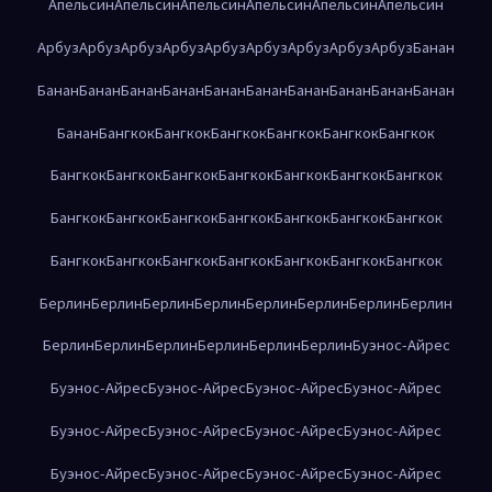
Апельсин
Апельсин
Апельсин
Апельсин
Апельсин
Апельсин
Арбуз
Арбуз
Арбуз
Арбуз
Арбуз
Арбуз
Арбуз
Арбуз
Арбуз
Банан
Банан
Банан
Банан
Банан
Банан
Банан
Банан
Банан
Банан
Банан
Банан
Бангкок
Бангкок
Бангкок
Бангкок
Бангкок
Бангкок
Бангкок
Бангкок
Бангкок
Бангкок
Бангкок
Бангкок
Бангкок
Бангкок
Бангкок
Бангкок
Бангкок
Бангкок
Бангкок
Бангкок
Бангкок
Бангкок
Бангкок
Бангкок
Бангкок
Бангкок
Бангкок
Берлин
Берлин
Берлин
Берлин
Берлин
Берлин
Берлин
Берлин
Берлин
Берлин
Берлин
Берлин
Берлин
Берлин
Буэнос-Айрес
Буэнос-Айрес
Буэнос-Айрес
Буэнос-Айрес
Буэнос-Айрес
Буэнос-Айрес
Буэнос-Айрес
Буэнос-Айрес
Буэнос-Айрес
Буэнос-Айрес
Буэнос-Айрес
Буэнос-Айрес
Буэнос-Айрес