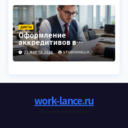
ДИЕТЫ
Оформление
аккредитивов в
международной
23 МАРТА 2026
STUDIOHALLO_
торговле
work-lance.ru
Осознанное питание