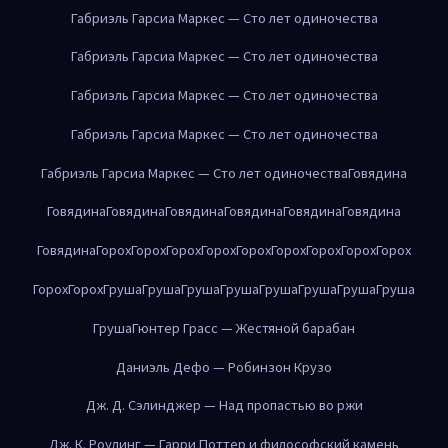
Габриэль Гарсиа Маркес — Сто лет одиночества
Габриэль Гарсиа Маркес — Сто лет одиночества
Габриэль Гарсиа Маркес — Сто лет одиночества
Габриэль Гарсиа Маркес — Сто лет одиночества
Габриэль Гарсиа Маркес — Сто лет одиночества
Говядина
Говядина
Говядина
Говядина
Говядина
Говядина
Говядина
Говядина
Горох
Горох
Горох
Горох
Горох
Горох
Горох
Горох
Горох
Горох
Горох
Груша
Груша
Груша
Груша
Груша
Груша
Груша
Груша
Груша
Гюнтер Грасс — Жестяной барабан
Даниэль Дефо — Робинзон Крузо
Дж. Д. Сэлинджер — Над пропастью во ржи
Дж. К. Роулинг — Гарри Поттер и философский камень