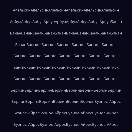
Апельсин
Апельсин
Апельсин
Апельсин
Апельсин
Апельсин
Арбуз
Арбуз
Арбуз
Арбуз
Арбуз
Арбуз
Арбуз
Арбуз
Арбуз
Банан
Банан
Банан
Банан
Банан
Банан
Банан
Банан
Банан
Банан
Банан
Банан
Бангкок
Бангкок
Бангкок
Бангкок
Бангкок
Бангкок
Бангкок
Бангкок
Бангкок
Бангкок
Бангкок
Бангкок
Бангкок
Бангкок
Бангкок
Бангкок
Бангкок
Бангкок
Бангкок
Бангкок
Бангкок
Бангкок
Бангкок
Бангкок
Бангкок
Бангкок
Бангкок
Берлин
Берлин
Берлин
Берлин
Берлин
Берлин
Берлин
Берлин
Берлин
Берлин
Берлин
Берлин
Берлин
Берлин
Буэнос-Айрес
Буэнос-Айрес
Буэнос-Айрес
Буэнос-Айрес
Буэнос-Айрес
Буэнос-Айрес
Буэнос-Айрес
Буэнос-Айрес
Буэнос-Айрес