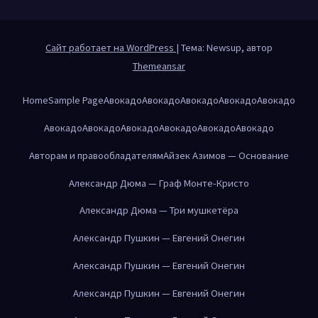
Сайт работает на WordPress
|
Тема: Newsup, автор
Themeansar
Home
Sample Page
Авокадо
Авокадо
Авокадо
Авокадо
Авокадо
Авокадо
Авокадо
Авокадо
Авокадо
Авокадо
Авокадо
Авторам и правообладателям
Айзек Азимов — Основание
Александр Дюма — Граф Монте-Кристо
Александр Дюма — Три мушкетёра
Александр Пушкин — Евгений Онегин
Александр Пушкин — Евгений Онегин
Александр Пушкин — Евгений Онегин