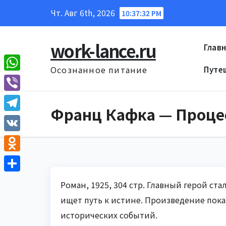
Перейти
Чт. Авг 6th, 2026
10:37:33 PM
к
содержанию
work-lance.ru
Глав
Осознанное питание
Путе
W
h
V
Франц Кафка — Проце
a
i
T
t
b
e
V
s
e
l
K
A
O
r
e
p
d
О
g
Роман, 1925, 304 стр. Главный герой с
p
n
т
r
ищет путь к истине. Произведение пок
o
п
исторических событий.
a
k