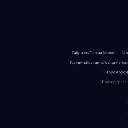
Габриэль Гарсиа Маркес — Ст
Говядина
Говядина
Говядина
Гов
Горох
Горох
Гюнтер Грасс