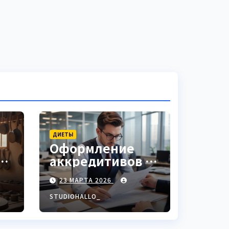
ДИЕТЫ
Оформление
аккредитивов в
ки
международной
23 МАРТА 2026
торговле
STUDIOHALLO_