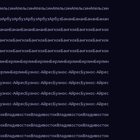
пельсин
Апельсин
Апельсин
Апельсин
Апельсин
Апельсин
з
Арбуз
Арбуз
Арбуз
Арбуз
Арбуз
Банан
Банан
Банан
Банан
анан
Банан
Банан
Банан
Бангкок
Бангкок
Бангкок
Бангкок
ангкок
Бангкок
Бангкок
Бангкок
Бангкок
Бангкок
Бангкок
ангкок
Бангкок
Бангкок
Бангкок
Бангкок
Бангкок
Бангкок
лин
Берлин
Берлин
Берлин
Берлин
Берлин
Берлин
Берлин
ерлин
Берлин
Буэнос-Айрес
Буэнос-Айрес
Буэнос-Айрес
уэнос-Айрес
Буэнос-Айрес
Буэнос-Айрес
Буэнос-Айрес
уэнос-Айрес
Буэнос-Айрес
Буэнос-Айрес
Буэнос-Айрес
уэнос-Айрес
Буэнос-Айрес
Буэнос-Айрес
Буэнос-Айрес
ток
Владивосток
Владивосток
Владивосток
Владивосток
ток
Владивосток
Владивосток
Владивосток
Владивосток
ток
Владивосток
Владивосток
Владивосток
Владивосток