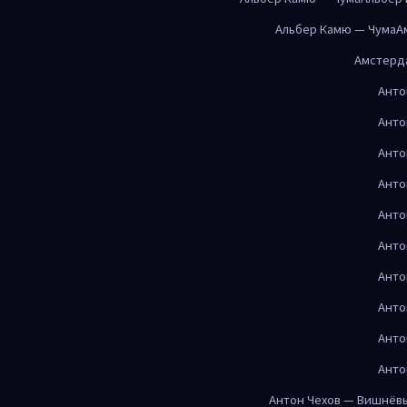
Альбер Камю — Чума
А
Амстерд
Анто
Анто
Анто
Анто
Анто
Анто
Анто
Анто
Анто
Анто
Антон Чехов — Вишнёв