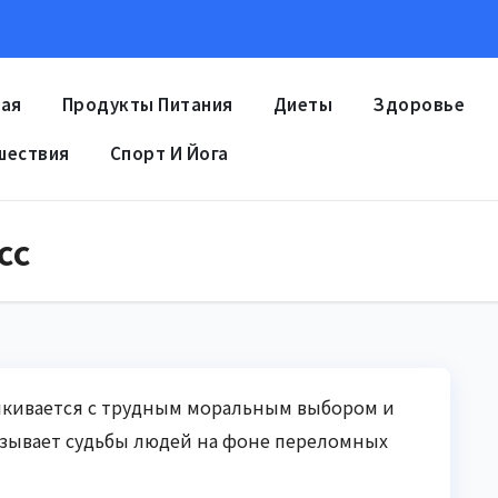
ная
Продукты Питания
Диеты
Здоровье
шествия
Спорт И Йога
сс
талкивается с трудным моральным выбором и
азывает судьбы людей на фоне переломных