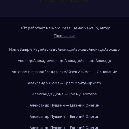
Осознанное питание
Сайт работает на WordPress
|
Тема: Newsup, автор
Themeansar
Home
Sample Page
Авокадо
Авокадо
Авокадо
Авокадо
Авокадо
Авокадо
Авокадо
Авокадо
Авокадо
Авокадо
Авокадо
Авторам и правообладателям
Айзек Азимов — Основание
Александр Дюма — Граф Монте-Кристо
Александр Дюма — Три мушкетёра
Александр Пушкин — Евгений Онегин
Александр Пушкин — Евгений Онегин
Александр Пушкин — Евгений Онегин