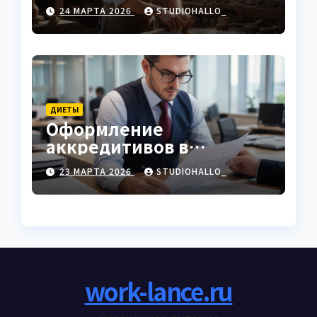
характеристики
24 МАРТА 2026
STUDIOHALLO_
ДИЕТЫ
Оформление
аккредитивов в
международной
23 МАРТА 2026
STUDIOHALLO_
торговле
work-lance.ru