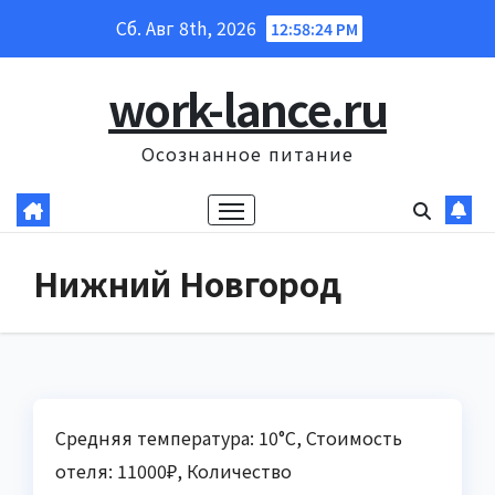
Перейти
Сб. Авг 8th, 2026
12:58:25 PM
к
содержанию
work-lance.ru
Осознанное питание
Нижний Новгород
Средняя температура: 10°C, Стоимость
отеля: 11000₽, Количество