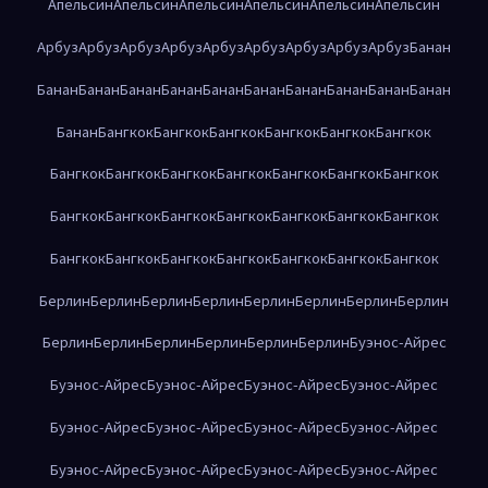
Апельсин
Апельсин
Апельсин
Апельсин
Апельсин
Апельсин
Арбуз
Арбуз
Арбуз
Арбуз
Арбуз
Арбуз
Арбуз
Арбуз
Арбуз
Банан
Банан
Банан
Банан
Банан
Банан
Банан
Банан
Банан
Банан
Банан
Банан
Бангкок
Бангкок
Бангкок
Бангкок
Бангкок
Бангкок
Бангкок
Бангкок
Бангкок
Бангкок
Бангкок
Бангкок
Бангкок
Бангкок
Бангкок
Бангкок
Бангкок
Бангкок
Бангкок
Бангкок
Бангкок
Бангкок
Бангкок
Бангкок
Бангкок
Бангкок
Бангкок
Берлин
Берлин
Берлин
Берлин
Берлин
Берлин
Берлин
Берлин
Берлин
Берлин
Берлин
Берлин
Берлин
Берлин
Буэнос-Айрес
Буэнос-Айрес
Буэнос-Айрес
Буэнос-Айрес
Буэнос-Айрес
Буэнос-Айрес
Буэнос-Айрес
Буэнос-Айрес
Буэнос-Айрес
Буэнос-Айрес
Буэнос-Айрес
Буэнос-Айрес
Буэнос-Айрес