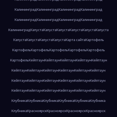
Калининград
Калининград
Калининград
Калининград
Калининград
Калининград
Калининград
Калининград
Калининград
Капуста
Капуста
Капуста
Капуста
Капуста
Капуста
Капуста
Капуста
Капуста
Капуста
Карта сайта
Картофель
Картофель
Картофель
Картофель
Картофель
Картофель
Картофель
Кейптаун
Кейптаун
Кейптаун
Кейптаун
Кейптаун
Кейптаун
Кейптаун
Кейптаун
Кейптаун
Кейптаун
Кейптаун
Кейптаун
Кейптаун
Кейптаун
Кейптаун
Кейптаун
Кейптаун
Кейптаун
Кейптаун
Кейптаун
Кейптаун
Кейптаун
Кейптаун
Клубника
Клубника
Клубника
Клубника
Клубника
Клубника
Клубника
Красноярск
Красноярск
Красноярск
Красноярск