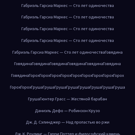
Габриэль Гарсиа Маркес — Сто лет одиночества
Габриэль Гарсиа Маркес — Сто лет одиночества
Габриэль Гарсиа Маркес — Сто лет одиночества
Габриэль Гарсиа Маркес — Сто лет одиночества
Габриэль Гарсиа Маркес — Сто лет одиночества
Говядина
Говядина
Говядина
Говядина
Говядина
Говядина
Говядина
Говядина
Горох
Горох
Горох
Горох
Горох
Горох
Горох
Горох
Горох
Горох
Горох
Груша
Груша
Груша
Груша
Груша
Груша
Груша
Груша
Груша
Гюнтер Грасс — Жестяной барабан
Даниэль Дефо — Робинзон Крузо
Дж. Д. Сэлинджер — Над пропастью во ржи
Дж. К. Роулинг — Гарри Поттер и философский камень