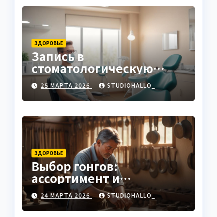
ЗДОРОВЬЕ
Запись в
стоматологическую
клинику
25 МАРТА 2026
STUDIOHALLO_
ЗДОРОВЬЕ
Выбор гонгов:
ассортимент и
характеристики
24 МАРТА 2026
STUDIOHALLO_