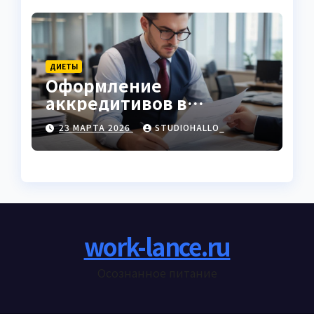
ДИЕТЫ
Оформление
аккредитивов в
международной
23 МАРТА 2026
STUDIOHALLO_
торговле
work-lance.ru
Осознанное питание