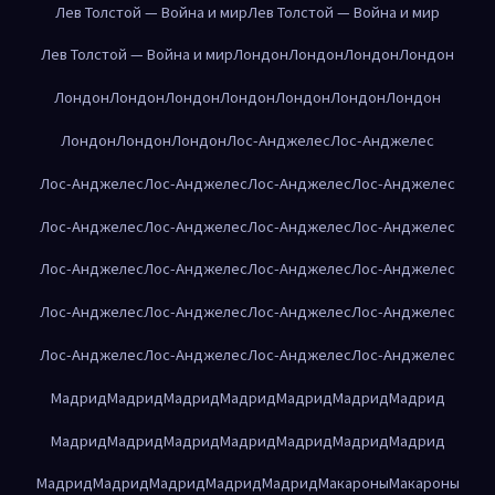
Лев Толстой — Война и мир
Лев Толстой — Война и мир
Лев Толстой — Война и мир
Лондон
Лондон
Лондон
Лондон
Лондон
Лондон
Лондон
Лондон
Лондон
Лондон
Лондон
Лондон
Лондон
Лондон
Лос-Анджелес
Лос-Анджелес
Лос-Анджелес
Лос-Анджелес
Лос-Анджелес
Лос-Анджелес
Лос-Анджелес
Лос-Анджелес
Лос-Анджелес
Лос-Анджелес
Лос-Анджелес
Лос-Анджелес
Лос-Анджелес
Лос-Анджелес
Лос-Анджелес
Лос-Анджелес
Лос-Анджелес
Лос-Анджелес
Лос-Анджелес
Лос-Анджелес
Лос-Анджелес
Лос-Анджелес
Мадрид
Мадрид
Мадрид
Мадрид
Мадрид
Мадрид
Мадрид
Мадрид
Мадрид
Мадрид
Мадрид
Мадрид
Мадрид
Мадрид
Мадрид
Мадрид
Мадрид
Мадрид
Мадрид
Макароны
Макароны