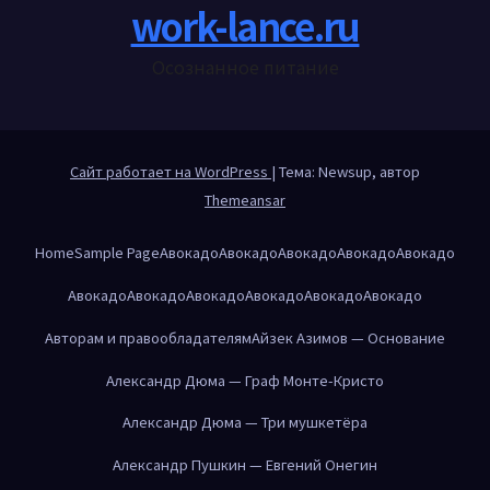
work-lance.ru
Осознанное питание
Сайт работает на WordPress
|
Тема: Newsup, автор
Themeansar
Home
Sample Page
Авокадо
Авокадо
Авокадо
Авокадо
Авокадо
Авокадо
Авокадо
Авокадо
Авокадо
Авокадо
Авокадо
Авторам и правообладателям
Айзек Азимов — Основание
Александр Дюма — Граф Монте-Кристо
Александр Дюма — Три мушкетёра
Александр Пушкин — Евгений Онегин