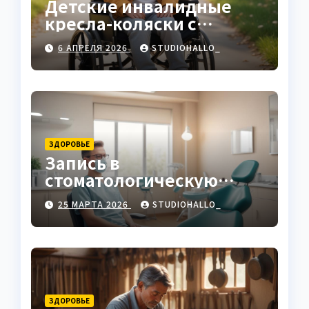
Детские инвалидные
кресла-коляски с
ручным приводом
6 АПРЕЛЯ 2026
STUDIOHALLO_
ЗДОРОВЬЕ
Запись в
стоматологическую
клинику
25 МАРТА 2026
STUDIOHALLO_
ЗДОРОВЬЕ