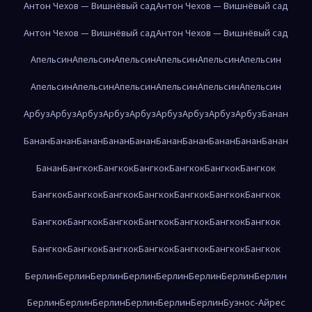
Антон Чехов — Вишнёвый сад
Антон Чехов — Вишнёвый сад
Антон Чехов — Вишнёвый сад
Антон Чехов — Вишнёвый сад
Апельсин
Апельсин
Апельсин
Апельсин
Апельсин
Апельсин
Апельсин
Апельсин
Апельсин
Апельсин
Апельсин
Апельсин
Арбуз
Арбуз
Арбуз
Арбуз
Арбуз
Арбуз
Арбуз
Арбуз
Арбуз
Банан
Банан
Банан
Банан
Банан
Банан
Банан
Банан
Банан
Банан
Банан
Банан
Бангкок
Бангкок
Бангкок
Бангкок
Бангкок
Бангкок
Бангкок
Бангкок
Бангкок
Бангкок
Бангкок
Бангкок
Бангкок
Бангкок
Бангкок
Бангкок
Бангкок
Бангкок
Бангкок
Бангкок
Бангкок
Бангкок
Бангкок
Бангкок
Бангкок
Бангкок
Бангкок
Берлин
Берлин
Берлин
Берлин
Берлин
Берлин
Берлин
Берлин
Берлин
Берлин
Берлин
Берлин
Берлин
Берлин
Буэнос-Айрес