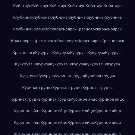
Кейптаун
Кейптаун
Кейптаун
Кейптаун
Кейптаун
Кейптаун
Клубника
Клубника
Клубника
Клубника
Клубника
Клубника
Клубника
Красноярск
Красноярск
Красноярск
Красноярск
Красноярск
Красноярск
Красноярск
Красноярск
Красноярск
Красноярск
Кукуруза
Кукуруза
Кукуруза
Кукуруза
Кукуруза
Кукуруза
Кукуруза
Кукуруза
Кукуруза
Кукуруза
Кукуруза
Кукуруза
Кукуруза
Куриная грудка
Куриная грудка
Куриная грудка
Куриная грудка
Куриная грудка
Куриная грудка
Куриная грудка
Куриное яйцо
Куриное яйцо
Куриное яйцо
Куриное яйцо
Куриное яйцо
Куриное яйцо
Куриное яйцо
Куриное яйцо
Куриное яйцо
Куриное яйцо
Куриное яйцо
Куриное яйцо
Куриное яйцо
Куриное яйцо