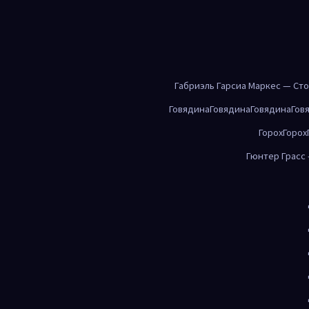
Габриэль Гарсиа Маркес — Ст
Говядина
Говядина
Говядина
Гов
Горох
Горох
Гюнтер Грасс