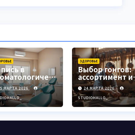
ОРОВЬЕ
ЗДОРОВЬЕ
апись в
Выбор гонгов:
томатологическ
ассортимент и
ю клинику
характеристи
25 МАРТА 2026
24 МАРТА 2026
DIOHALLO_
STUDIOHALLO_