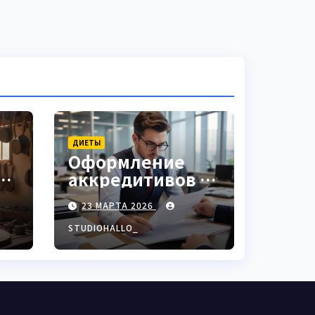
ДИЕТЫ
Оформление
аккредитивов в
ки
международной
23 МАРТА 2026
торговле
STUDIOHALLO_