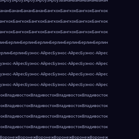
анан
Банан
Банан
Банан
Бангкок
Бангкок
Бангкок
Бангкок
ангкок
Бангкок
Бангкок
Бангкок
Бангкок
Бангкок
Бангкок
ангкок
Бангкок
Бангкок
Бангкок
Бангкок
Бангкок
Бангкок
лин
Берлин
Берлин
Берлин
Берлин
Берлин
Берлин
Берлин
ерлин
Берлин
Буэнос-Айрес
Буэнос-Айрес
Буэнос-Айрес
уэнос-Айрес
Буэнос-Айрес
Буэнос-Айрес
Буэнос-Айрес
уэнос-Айрес
Буэнос-Айрес
Буэнос-Айрес
Буэнос-Айрес
уэнос-Айрес
Буэнос-Айрес
Буэнос-Айрес
Буэнос-Айрес
ток
Владивосток
Владивосток
Владивосток
Владивосток
ток
Владивосток
Владивосток
Владивосток
Владивосток
ток
Владивосток
Владивосток
Владивосток
Владивосток
ток
Владивосток
Владивосток
Владивосток
Владивосток
Воронеж
Воронеж
Воронеж
Воронеж
Воронеж
Воронеж