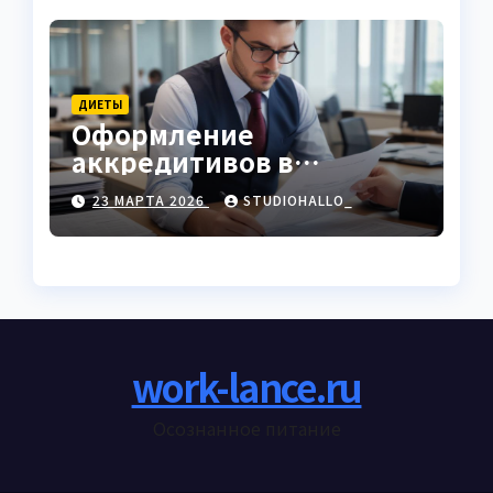
ДИЕТЫ
Оформление
аккредитивов в
международной
23 МАРТА 2026
STUDIOHALLO_
торговле
work-lance.ru
Осознанное питание