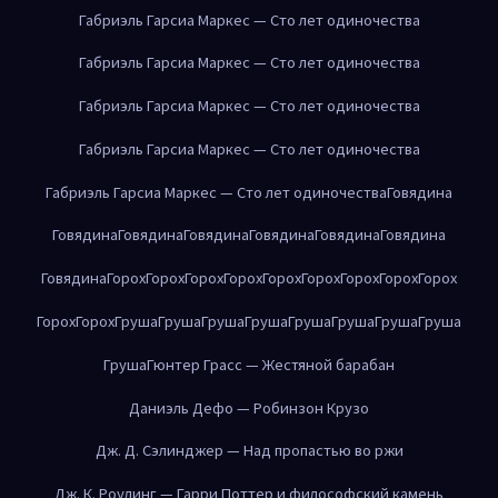
Габриэль Гарсиа Маркес — Сто лет одиночества
Габриэль Гарсиа Маркес — Сто лет одиночества
Габриэль Гарсиа Маркес — Сто лет одиночества
Габриэль Гарсиа Маркес — Сто лет одиночества
Габриэль Гарсиа Маркес — Сто лет одиночества
Говядина
Говядина
Говядина
Говядина
Говядина
Говядина
Говядина
Говядина
Горох
Горох
Горох
Горох
Горох
Горох
Горох
Горох
Горох
Горох
Горох
Груша
Груша
Груша
Груша
Груша
Груша
Груша
Груша
Груша
Гюнтер Грасс — Жестяной барабан
Даниэль Дефо — Робинзон Крузо
Дж. Д. Сэлинджер — Над пропастью во ржи
Дж. К. Роулинг — Гарри Поттер и философский камень