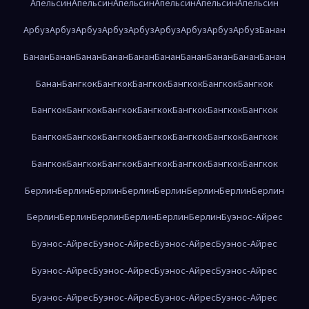
Апельсин
Апельсин
Апельсин
Апельсин
Апельсин
Апельсин
Арбуз
Арбуз
Арбуз
Арбуз
Арбуз
Арбуз
Арбуз
Арбуз
Арбуз
Банан
Банан
Банан
Банан
Банан
Банан
Банан
Банан
Банан
Банан
Банан
Банан
Бангкок
Бангкок
Бангкок
Бангкок
Бангкок
Бангкок
Бангкок
Бангкок
Бангкок
Бангкок
Бангкок
Бангкок
Бангкок
Бангкок
Бангкок
Бангкок
Бангкок
Бангкок
Бангкок
Бангкок
Бангкок
Бангкок
Бангкок
Бангкок
Бангкок
Бангкок
Бангкок
Берлин
Берлин
Берлин
Берлин
Берлин
Берлин
Берлин
Берлин
Берлин
Берлин
Берлин
Берлин
Берлин
Берлин
Буэнос-Айрес
Буэнос-Айрес
Буэнос-Айрес
Буэнос-Айрес
Буэнос-Айрес
Буэнос-Айрес
Буэнос-Айрес
Буэнос-Айрес
Буэнос-Айрес
Буэнос-Айрес
Буэнос-Айрес
Буэнос-Айрес
Буэнос-Айрес