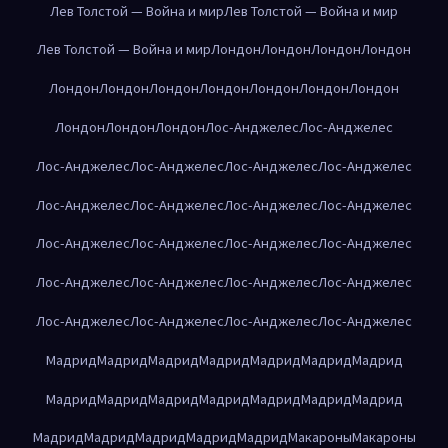
Лев Толстой — Война и мир
Лев Толстой — Война и мир
Лев Толстой — Война и мир
Лондон
Лондон
Лондон
Лондон
Лондон
Лондон
Лондон
Лондон
Лондон
Лондон
Лондон
Лондон
Лондон
Лондон
Лос-Анджелес
Лос-Анджелес
Лос-Анджелес
Лос-Анджелес
Лос-Анджелес
Лос-Анджелес
Лос-Анджелес
Лос-Анджелес
Лос-Анджелес
Лос-Анджелес
Лос-Анджелес
Лос-Анджелес
Лос-Анджелес
Лос-Анджелес
Лос-Анджелес
Лос-Анджелес
Лос-Анджелес
Лос-Анджелес
Лос-Анджелес
Лос-Анджелес
Лос-Анджелес
Лос-Анджелес
Мадрид
Мадрид
Мадрид
Мадрид
Мадрид
Мадрид
Мадрид
Мадрид
Мадрид
Мадрид
Мадрид
Мадрид
Мадрид
Мадрид
Мадрид
Мадрид
Мадрид
Мадрид
Мадрид
Макароны
Макароны