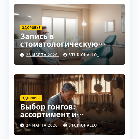
ЗДОРОВЬЕ
Запись в
стоматологическую
клинику
25 МАРТА 2026
STUDIOHALLO_
ЗДОРОВЬЕ
Выбор гонгов:
ассортимент и
характеристики
24 МАРТА 2026
STUDIOHALLO_