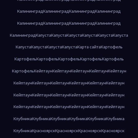
Калининград
Калининград
Калининград
Калининград
Калининград
Калининград
Калининград
Калининград
Калининград
Капуста
Капуста
Капуста
Капуста
Капуста
Капуста
Капуста
Капуста
Капуста
Капуста
Карта сайта
Картофель
Картофель
Картофель
Картофель
Картофель
Картофель
Картофель
Кейптаун
Кейптаун
Кейптаун
Кейптаун
Кейптаун
Кейптаун
Кейптаун
Кейптаун
Кейптаун
Кейптаун
Кейптаун
Кейптаун
Кейптаун
Кейптаун
Кейптаун
Кейптаун
Кейптаун
Кейптаун
Кейптаун
Кейптаун
Кейптаун
Кейптаун
Кейптаун
Клубника
Клубника
Клубника
Клубника
Клубника
Клубника
Клубника
Красноярск
Красноярск
Красноярск
Красноярск