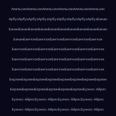
Апельсин
Апельсин
Апельсин
Апельсин
Апельсин
Апельсин
Арбуз
Арбуз
Арбуз
Арбуз
Арбуз
Арбуз
Арбуз
Арбуз
Арбуз
Банан
Банан
Банан
Банан
Банан
Банан
Банан
Банан
Банан
Банан
Банан
Банан
Бангкок
Бангкок
Бангкок
Бангкок
Бангкок
Бангкок
Бангкок
Бангкок
Бангкок
Бангкок
Бангкок
Бангкок
Бангкок
Бангкок
Бангкок
Бангкок
Бангкок
Бангкок
Бангкок
Бангкок
Бангкок
Бангкок
Бангкок
Бангкок
Бангкок
Бангкок
Бангкок
Берлин
Берлин
Берлин
Берлин
Берлин
Берлин
Берлин
Берлин
Берлин
Берлин
Берлин
Берлин
Берлин
Берлин
Буэнос-Айрес
Буэнос-Айрес
Буэнос-Айрес
Буэнос-Айрес
Буэнос-Айрес
Буэнос-Айрес
Буэнос-Айрес
Буэнос-Айрес
Буэнос-Айрес