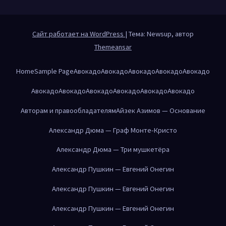
Сайт работает на WordPress
|
Тема: Newsup, автор
Themeansar
Home
Sample Page
Авокадо
Авокадо
Авокадо
Авокадо
Авокадо
Авокадо
Авокадо
Авокадо
Авокадо
Авокадо
Авокадо
Авторам и правообладателям
Айзек Азимов — Основание
Александр Дюма — Граф Монте-Кристо
Александр Дюма — Три мушкетёра
Александр Пушкин — Евгений Онегин
Александр Пушкин — Евгений Онегин
Александр Пушкин — Евгений Онегин