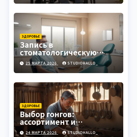
ЗДОРОВЬЕ
Запись в
стоматологическую
клинику
25 МАРТА 2026
STUDIOHALLO_
ЗДОРОВЬЕ
Выбор гонгов:
ассортимент и
характеристики
24 МАРТА 2026
STUDIOHALLO_