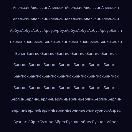
Апельсин
Апельсин
Апельсин
Апельсин
Апельсин
Апельсин
Апельсин
Апельсин
Апельсин
Апельсин
Апельсин
Апельсин
Арбуз
Арбуз
Арбуз
Арбуз
Арбуз
Арбуз
Арбуз
Арбуз
Арбуз
Банан
Банан
Банан
Банан
Банан
Банан
Банан
Банан
Банан
Банан
Банан
Банан
Бангкок
Бангкок
Бангкок
Бангкок
Бангкок
Бангкок
Бангкок
Бангкок
Бангкок
Бангкок
Бангкок
Бангкок
Бангкок
Бангкок
Бангкок
Бангкок
Бангкок
Бангкок
Бангкок
Бангкок
Бангкок
Бангкок
Бангкок
Бангкок
Бангкок
Бангкок
Бангкок
Берлин
Берлин
Берлин
Берлин
Берлин
Берлин
Берлин
Берлин
Берлин
Берлин
Берлин
Берлин
Берлин
Берлин
Буэнос-Айрес
Буэнос-Айрес
Буэнос-Айрес
Буэнос-Айрес
Буэнос-Айрес