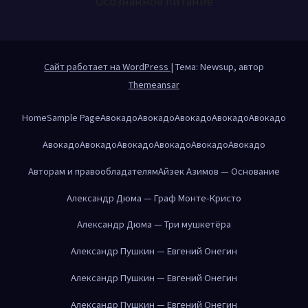
Осознанное питание
Сайт работает на WordPress
|
Тема: Newsup, автор
Themeansar
Home
Sample Page
Авокадо
Авокадо
Авокадо
Авокадо
Авокадо
Авокадо
Авокадо
Авокадо
Авокадо
Авокадо
Авокадо
Авторам и правообладателям
Айзек Азимов — Основание
Александр Дюма — Граф Монте-Кристо
Александр Дюма — Три мушкетёра
Александр Пушкин — Евгений Онегин
Александр Пушкин — Евгений Онегин
Александр Пушкин — Евгений Онегин