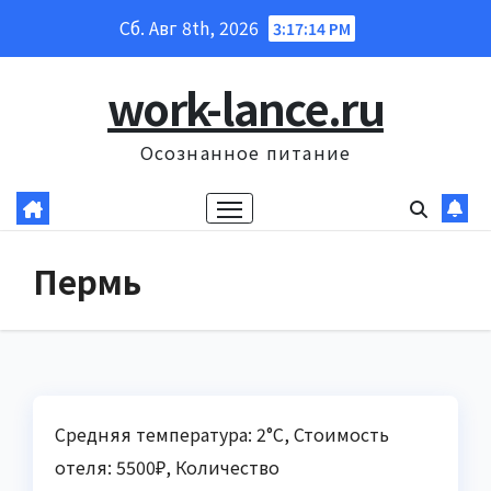
Перейти
Сб. Авг 8th, 2026
3:17:15 PM
к
содержанию
work-lance.ru
Осознанное питание
Пермь
Средняя температура: 2°C, Стоимость
отеля: 5500₽, Количество