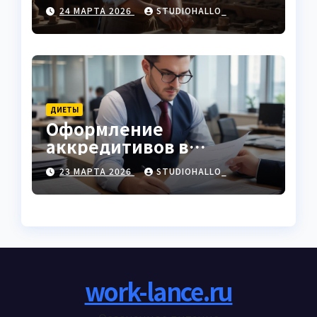
характеристики
24 МАРТА 2026
STUDIOHALLO_
ДИЕТЫ
Оформление
аккредитивов в
международной
23 МАРТА 2026
STUDIOHALLO_
торговле
work-lance.ru