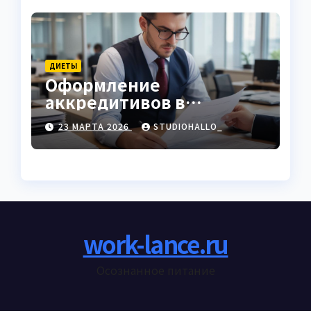
ДИЕТЫ
Оформление
аккредитивов в
международной
23 МАРТА 2026
STUDIOHALLO_
торговле
work-lance.ru
Осознанное питание