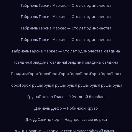
Габриэль Гарсиа Маркес — Сто лет одиночества
Габриэль Гарсиа Маркес — Сто лет одиночества
Габриэль Гарсиа Маркес — Сто лет одиночества
Габриэль Гарсиа Маркес — Сто лет одиночества
Габриэль Гарсиа Маркес — Сто лет одиночества
Говядина
Говядина
Говядина
Говядина
Говядина
Говядина
Говядина
Говядина
Горох
Горох
Горох
Горох
Горох
Горох
Горох
Горох
Горох
Горох
Горох
Груша
Груша
Груша
Груша
Груша
Груша
Груша
Груша
Груша
Гюнтер Грасс — Жестяной барабан
Даниэль Дефо — Робинзон Крузо
Дж. Д. Сэлинджер — Над пропастью во ржи
Дж. К. Роулинг — Гарри Поттер и философский камень