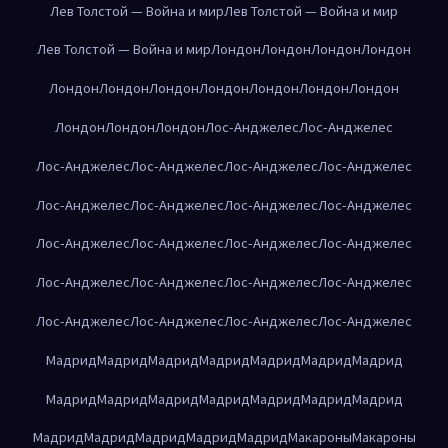
Лев Толстой — Война и мир
Лев Толстой — Война и мир
Лев Толстой — Война и мир
Лондон
Лондон
Лондон
Лондон
Лондон
Лондон
Лондон
Лондон
Лондон
Лондон
Лондон
Лондон
Лондон
Лондон
Лос-Анджелес
Лос-Анджелес
Лос-Анджелес
Лос-Анджелес
Лос-Анджелес
Лос-Анджелес
Лос-Анджелес
Лос-Анджелес
Лос-Анджелес
Лос-Анджелес
Лос-Анджелес
Лос-Анджелес
Лос-Анджелес
Лос-Анджелес
Лос-Анджелес
Лос-Анджелес
Лос-Анджелес
Лос-Анджелес
Лос-Анджелес
Лос-Анджелес
Лос-Анджелес
Лос-Анджелес
Мадрид
Мадрид
Мадрид
Мадрид
Мадрид
Мадрид
Мадрид
Мадрид
Мадрид
Мадрид
Мадрид
Мадрид
Мадрид
Мадрид
Мадрид
Мадрид
Мадрид
Мадрид
Мадрид
Макароны
Макароны