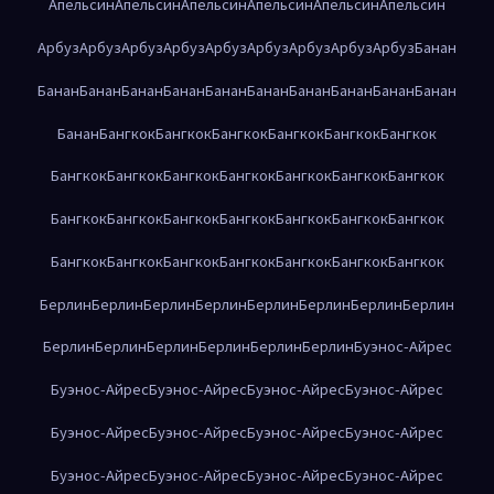
Апельсин
Апельсин
Апельсин
Апельсин
Апельсин
Апельсин
Арбуз
Арбуз
Арбуз
Арбуз
Арбуз
Арбуз
Арбуз
Арбуз
Арбуз
Банан
Банан
Банан
Банан
Банан
Банан
Банан
Банан
Банан
Банан
Банан
Банан
Бангкок
Бангкок
Бангкок
Бангкок
Бангкок
Бангкок
Бангкок
Бангкок
Бангкок
Бангкок
Бангкок
Бангкок
Бангкок
Бангкок
Бангкок
Бангкок
Бангкок
Бангкок
Бангкок
Бангкок
Бангкок
Бангкок
Бангкок
Бангкок
Бангкок
Бангкок
Бангкок
Берлин
Берлин
Берлин
Берлин
Берлин
Берлин
Берлин
Берлин
Берлин
Берлин
Берлин
Берлин
Берлин
Берлин
Буэнос-Айрес
Буэнос-Айрес
Буэнос-Айрес
Буэнос-Айрес
Буэнос-Айрес
Буэнос-Айрес
Буэнос-Айрес
Буэнос-Айрес
Буэнос-Айрес
Буэнос-Айрес
Буэнос-Айрес
Буэнос-Айрес
Буэнос-Айрес