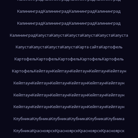
Калининград
Калининград
Калининград
Калининград
Калининград
Калининград
Калининград
Калининград
Калининград
Капуста
Капуста
Капуста
Капуста
Капуста
Капуста
Капуста
Капуста
Капуста
Капуста
Карта сайта
Картофель
Картофель
Картофель
Картофель
Картофель
Картофель
Картофель
Кейптаун
Кейптаун
Кейптаун
Кейптаун
Кейптаун
Кейптаун
Кейптаун
Кейптаун
Кейптаун
Кейптаун
Кейптаун
Кейптаун
Кейптаун
Кейптаун
Кейптаун
Кейптаун
Кейптаун
Кейптаун
Кейптаун
Кейптаун
Кейптаун
Кейптаун
Кейптаун
Клубника
Клубника
Клубника
Клубника
Клубника
Клубника
Клубника
Красноярск
Красноярск
Красноярск
Красноярск