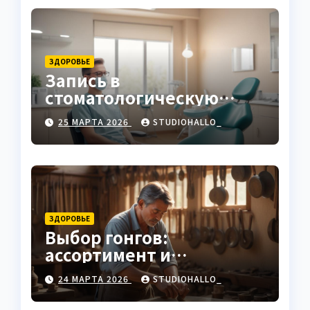
ЗДОРОВЬЕ
Запись в
стоматологическую
клинику
25 МАРТА 2026
STUDIOHALLO_
ЗДОРОВЬЕ
Выбор гонгов:
ассортимент и
характеристики
24 МАРТА 2026
STUDIOHALLO_