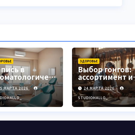
ОРОВЬЕ
ЗДОРОВЬЕ
апись в
Выбор гонгов:
томатологическ
ассортимент и
ю клинику
характеристи
25 МАРТА 2026
24 МАРТА 2026
DIOHALLO_
STUDIOHALLO_