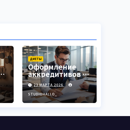
ДИЕТЫ
Оформление
аккредитивов в
ки
международной
23 МАРТА 2026
торговле
STUDIOHALLO_