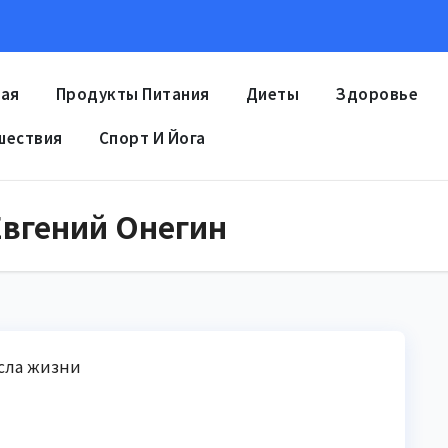
ная
Продукты Питания
Диеты
Здоровье
шествия
Спорт И Йога
Евгений Онегин
ысла жизни