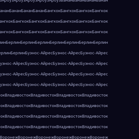
анан
Банан
Банан
Банан
Бангкок
Бангкок
Бангкок
Бангкок
ангкок
Бангкок
Бангкок
Бангкок
Бангкок
Бангкок
Бангкок
ангкок
Бангкок
Бангкок
Бангкок
Бангкок
Бангкок
Бангкок
лин
Берлин
Берлин
Берлин
Берлин
Берлин
Берлин
Берлин
ерлин
Берлин
Буэнос-Айрес
Буэнос-Айрес
Буэнос-Айрес
уэнос-Айрес
Буэнос-Айрес
Буэнос-Айрес
Буэнос-Айрес
уэнос-Айрес
Буэнос-Айрес
Буэнос-Айрес
Буэнос-Айрес
уэнос-Айрес
Буэнос-Айрес
Буэнос-Айрес
Буэнос-Айрес
ток
Владивосток
Владивосток
Владивосток
Владивосток
ток
Владивосток
Владивосток
Владивосток
Владивосток
ток
Владивосток
Владивосток
Владивосток
Владивосток
ток
Владивосток
Владивосток
Владивосток
Владивосток
Воронеж
Воронеж
Воронеж
Воронеж
Воронеж
Воронеж