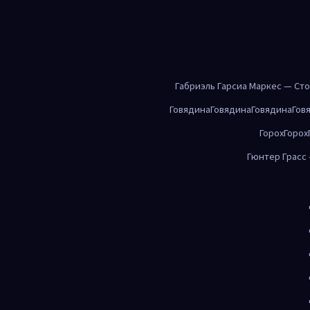
Габриэль Гарсиа Маркес — Ст
Говядина
Говядина
Говядина
Гов
Горох
Горох
Гюнтер Грасс