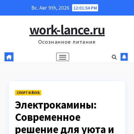
Перейти
Вс. Авг 9th, 2026
12:01:55 PM
к
содержанию
work-lance.ru
Осознанное питание
СПОРТ И ЙОГА
Электрокамины:
Современное
решение для уюта и