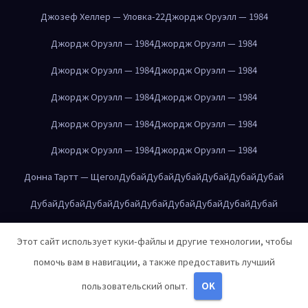
Джозеф Хеллер — Уловка-22
Джордж Оруэлл — 1984
Джордж Оруэлл — 1984
Джордж Оруэлл — 1984
Джордж Оруэлл — 1984
Джордж Оруэлл — 1984
Джордж Оруэлл — 1984
Джордж Оруэлл — 1984
Джордж Оруэлл — 1984
Джордж Оруэлл — 1984
Джордж Оруэлл — 1984
Джордж Оруэлл — 1984
Донна Тартт — Щегол
Дубай
Дубай
Дубай
Дубай
Дубай
Дубай
Дубай
Дубай
Дубай
Дубай
Дубай
Дубай
Дубай
Дубай
Дубай
Дубай
Дубай
Дубай
Дубай
Дубай
Дубай
Дубай
Екатеринбург
Этот сайт использует куки-файлы и другие технологии, чтобы
Екатеринбург
Екатеринбург
Екатеринбург
Екатеринбург
помочь вам в навигации, а также предоставить лучший
Екатеринбург
Екатеринбург
Екатеринбург
Екатеринбург
пользовательский опыт.
OK