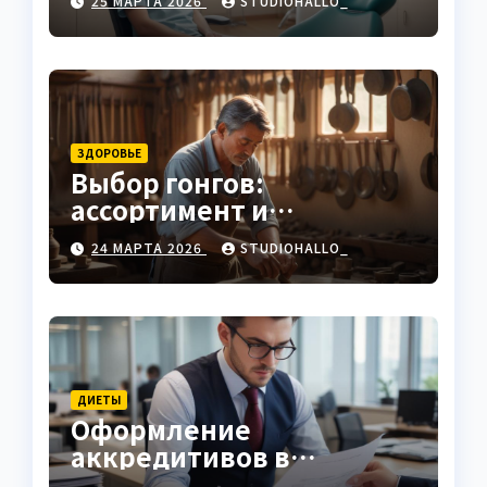
25 МАРТА 2026
STUDIOHALLO_
ЗДОРОВЬЕ
Выбор гонгов:
ассортимент и
характеристики
24 МАРТА 2026
STUDIOHALLO_
ДИЕТЫ
Оформление
аккредитивов в
международной