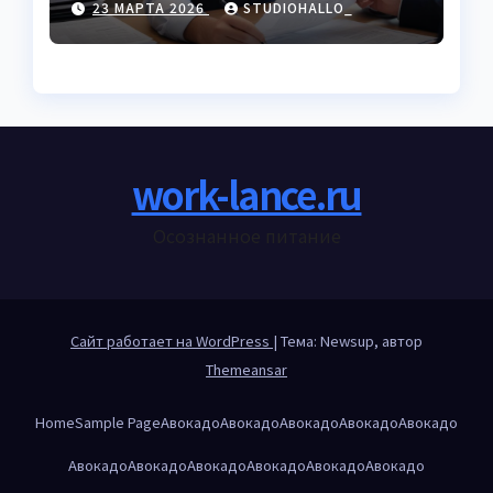
23 МАРТА 2026
STUDIOHALLO_
торговле
work-lance.ru
Осознанное питание
Сайт работает на WordPress
|
Тема: Newsup, автор
Themeansar
Home
Sample Page
Авокадо
Авокадо
Авокадо
Авокадо
Авокадо
Авокадо
Авокадо
Авокадо
Авокадо
Авокадо
Авокадо