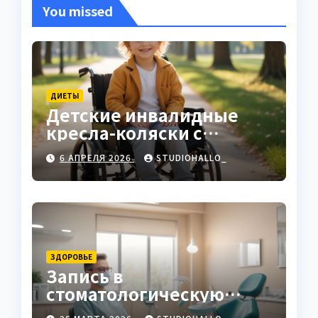
You missed
ДИЕТЫ
Детские инвалидные
кресла-коляски с
ручным приводом
6 АПРЕЛЯ 2026
STUDIOHALLO_
ЗДОРОВЬЕ
Запись в
стоматологическую
клинику