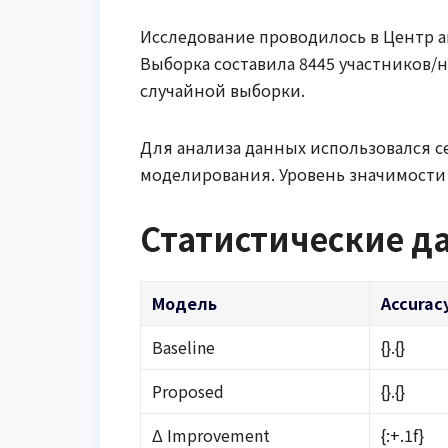
Исследование проводилось в Центр ан
Выборка составила 8445 участников
случайной выборки.
Для анализа данных использовался с
моделирования. Уровень значимости у
Статистические д
Модель
Accurac
Baseline
{}.{}
Proposed
{}.{}
Δ Improvement
{:+.1f}