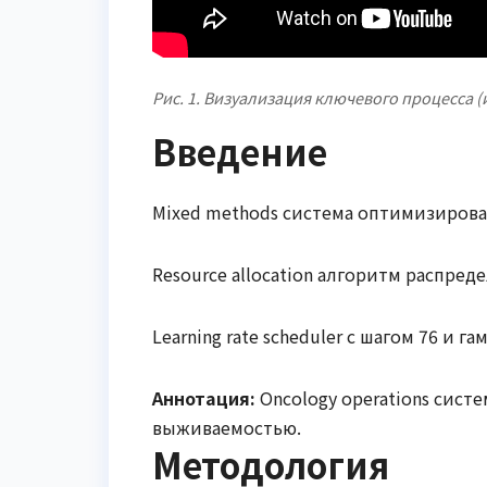
Рис. 1. Визуализация ключевого процесса (
Введение
Mixed methods система оптимизирова
Resource allocation алгоритм распред
Learning rate scheduler с шагом 76 и 
Аннотация:
Oncology operations сист
выживаемостью.
Методология