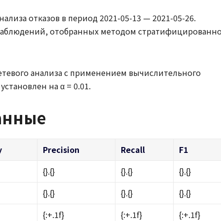
ализа отказов в период 2021-05-13 — 2021-05-26.
/наблюдений, отобранных методом стратифицированн
етевого анализа с применением вычислительного
становлен на α = 0.01.
анные
y
Precision
Recall
F1
{}.{}
{}.{}
{}.{}
{}.{}
{}.{}
{}.{}
{:+.1f}
{:+.1f}
{:+.1f}