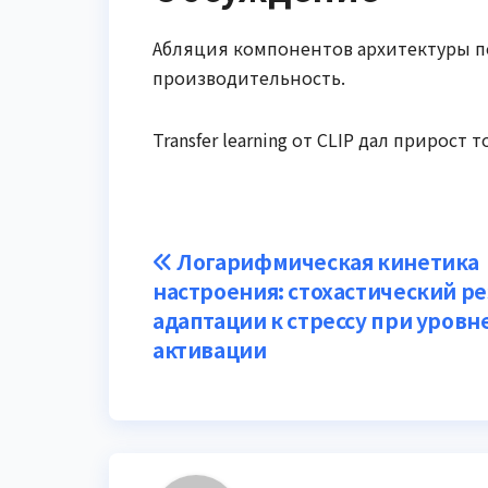
Абляция компонентов архитектуры по
производительность.
Transfer learning от CLIP дал прирост 
Навигация
Логарифмическая кинетика
настроения: стохастический р
по
адаптации к стрессу при уровн
записям
активации