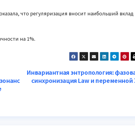
казала, что регуляризация вносит наибольший вклад 
точности на 1%.
Инвариантная энтропология: фазов
езонанс
синхронизация Law и переменной
е