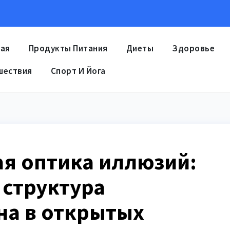
ная
Продукты Питания
Диеты
Здоровье
шествия
Спорт И Йога
я оптика иллюзий:
 структура
на в открытых