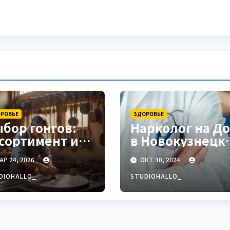
РОВЬЕ
ЗДОРОВЬЕ
бор гонгов:
Нарколог на Д
сортимент и
в Новокузнецке
арактеристики
Помощь,
АР 24, 2026
ОКТ 30, 2024
Которая Всегда
Рядом
DIOHALLO_
STUDIOHALLO_