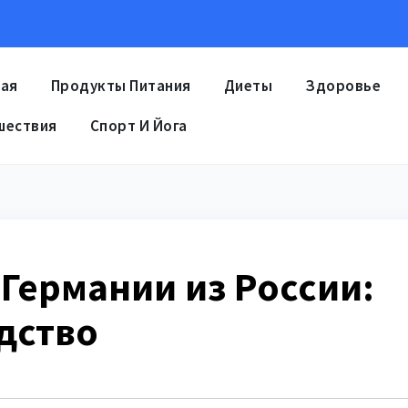
ная
Продукты Питания
Диеты
Здоровье
шествия
Спорт И Йога
 Германии из России:
дство