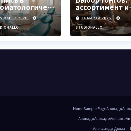
томатологическ
ассортимент и
ю клинику
характеристи
25 МАРТА 2026
24 МАРТА 2026
DIOHALLO_
STUDIOHALLO_
Home
Sample Page
Авокадо
Аво
Авокадо
Авокадо
Авокадо
Ав
Александр Дюма — 