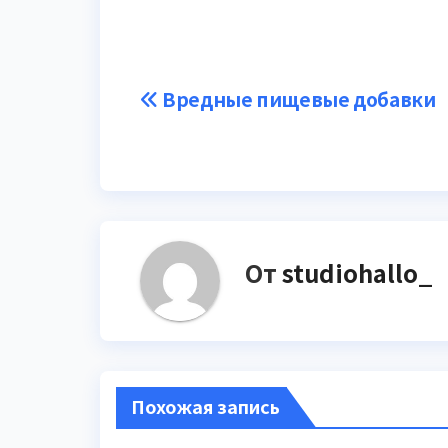
Навигация
Вредные пищевые добавки
по
записям
От
studiohallo_
Похожая запись