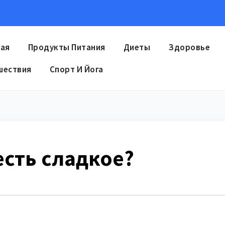
ная
Продукты Питания
Диеты
Здоровье
шествия
Спорт И Йога
есть сладкое?