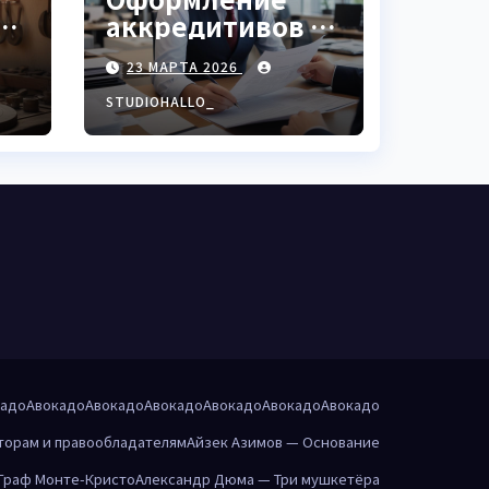
аккредитивов в
ки
международной
23 МАРТА 2026
торговле
STUDIOHALLO_
кадо
Авокадо
Авокадо
Авокадо
Авокадо
Авокадо
Авокадо
торам и правообладателям
Айзек Азимов — Основание
Граф Монте-Кристо
Александр Дюма — Три мушкетёра