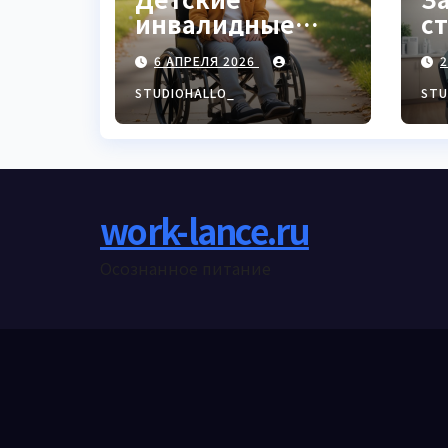
инвалидные
с
кресла-коляски
у
6 АПРЕЛЯ 2026
с ручным
приводом
STUDIOHALLO_
STU
work-lance.ru
Осознанное питание