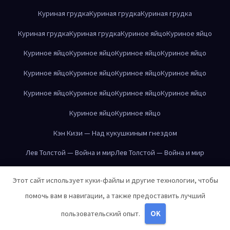
Куриная грудка
Куриная грудка
Куриная грудка
Куриная грудка
Куриная грудка
Куриное яйцо
Куриное яйцо
Куриное яйцо
Куриное яйцо
Куриное яйцо
Куриное яйцо
Куриное яйцо
Куриное яйцо
Куриное яйцо
Куриное яйцо
Куриное яйцо
Куриное яйцо
Куриное яйцо
Куриное яйцо
Куриное яйцо
Куриное яйцо
Кэн Кизи — Над кукушкиным гнездом
Лев Толстой — Война и мир
Лев Толстой — Война и мир
Лев Толстой — Война и мир
Лев Толстой — Война и мир
Этот сайт использует куки-файлы и другие технологии, чтобы
Лев Толстой — Война и мир
Лев Толстой — Война и мир
помочь вам в навигации, а также предоставить лучший
Лев Толстой — Война и мир
Лев Толстой — Война и мир
пользовательский опыт.
OK