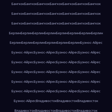
Бангкок
Бангкок
Бангкок
Бангкок
Бангкок
Бангкок
Бангкок
Бангкок
Бангкок
Бангкок
Бангкок
Бангкок
Бангкок
Бангкок
Бангкок
Бангкок
Бангкок
Бангкок
Бангкок
Бангкок
Бангкок
Берлин
Берлин
Берлин
Берлин
Берлин
Берлин
Берлин
Берлин
Берлин
Берлин
Берлин
Берлин
Берлин
Берлин
Буэнос-Айрес
Буэнос-Айрес
Буэнос-Айрес
Буэнос-Айрес
Буэнос-Айрес
Буэнос-Айрес
Буэнос-Айрес
Буэнос-Айрес
Буэнос-Айрес
Буэнос-Айрес
Буэнос-Айрес
Буэнос-Айрес
Буэнос-Айрес
Буэнос-Айрес
Буэнос-Айрес
Буэнос-Айрес
Буэнос-Айрес
Буэнос-Айрес
Буэнос-Айрес
Буэнос-Айрес
Буэнос-Айрес
Буэнос-Айрес
Владивосток
Владивосток
Владивосток
Владивосток
Владивосток
Владивосток
Владивосток