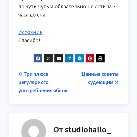
по чуть-чуть и обязательно не есть за 3
часа до сна.
Источник
Спасибо!
Навигация
Три плюса
Ценные советы
регулярного
худеющим
по
употребления яблок
записям
От
studiohallo_