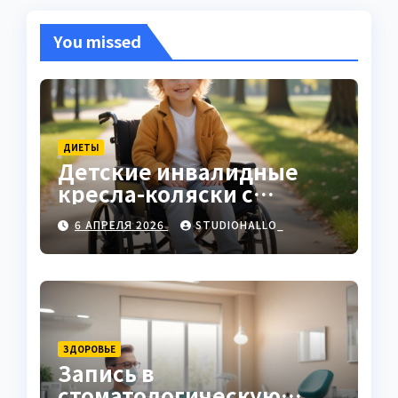
You missed
ДИЕТЫ
Детские инвалидные
кресла-коляски с
ручным приводом
6 АПРЕЛЯ 2026
STUDIOHALLO_
ЗДОРОВЬЕ
Запись в
стоматологическую