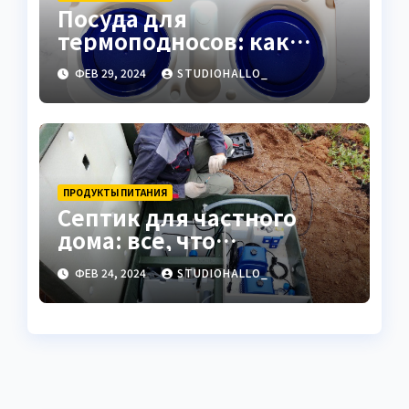
Посуда для
термоподносов: как
правильно выбрать и
ФЕВ 29, 2024
STUDIOHALLO_
использовать
ПРОДУКТЫ ПИТАНИЯ
Септик для частного
дома: все, что
необходимо знать
ФЕВ 24, 2024
STUDIOHALLO_