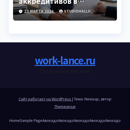
аккредитивов в
международной
23 МАРТА 2026
STUDIOHALLO_
торговле
work-lance.ru
Осознанное питание
Сайт работает на WordPress
|
Тема: Newsup, автор
Themeansar
Home
Sample Page
Авокадо
Авокадо
Авокадо
Авокадо
Авокадо