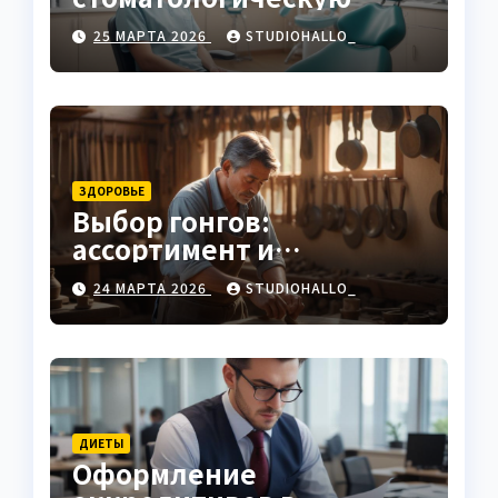
клинику
25 МАРТА 2026
STUDIOHALLO_
ЗДОРОВЬЕ
Выбор гонгов:
ассортимент и
характеристики
24 МАРТА 2026
STUDIOHALLO_
ДИЕТЫ
Оформление