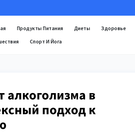
ная
Продукты Питания
Диеты
Здоровье
шествия
Спорт И Йога
т алкоголизма в
ексный подход к
ю