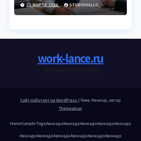
международной
23 МАРТА 2026
STUDIOHALLO_
торговле
work-lance.ru
Осознанное питание
Сайт работает на WordPress
|
Тема: Newsup, автор
Themeansar
Home
Sample Page
Авокадо
Авокадо
Авокадо
Авокадо
Авокадо
Авокадо
Авокадо
Авокадо
Авокадо
Авокадо
Авокадо