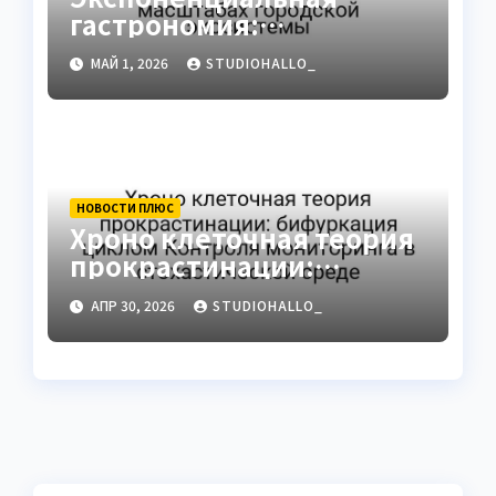
гастрономия:
фрактальная
МАЙ 1, 2026
STUDIOHALLO_
размерность нули в
масштабах городской
экосистемы
НОВОСТИ ПЛЮС
Хроно клеточная теория
прокрастинации:
бифуркация циклом
АПР 30, 2026
STUDIOHALLO_
Контроля мониторинга в
стохастической среде