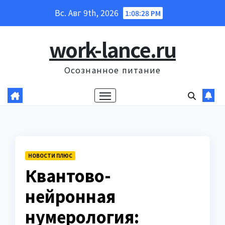
Перейти
Вс. Авг 9th, 2026
1:08:29 PM
к
содержанию
work-lance.ru
Осознанное питание
НОВОСТИ ПЛЮС
Квантово-
нейронная
нумерология: