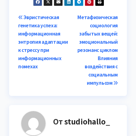
Навигация
Эвристическая
Метафизическая
генетика успеха:
социология
по
информационная
забытых вещей:
записям
энтропия адаптации
эмоциональный
к стрессу при
резонанс циклом
информационных
Влияния
помехах
воздействия с
социальным
импульсом
От
studiohallo_