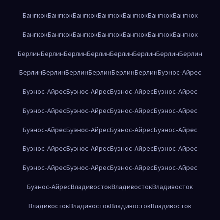
Бангкок
Бангкок
Бангкок
Бангкок
Бангкок
Бангкок
Бангкок
Бангкок
Бангкок
Бангкок
Бангкок
Бангкок
Бангкок
Бангкок
Берлин
Берлин
Берлин
Берлин
Берлин
Берлин
Берлин
Берлин
Берлин
Берлин
Берлин
Берлин
Берлин
Берлин
Буэнос-Айрес
Буэнос-Айрес
Буэнос-Айрес
Буэнос-Айрес
Буэнос-Айрес
Буэнос-Айрес
Буэнос-Айрес
Буэнос-Айрес
Буэнос-Айрес
Буэнос-Айрес
Буэнос-Айрес
Буэнос-Айрес
Буэнос-Айрес
Буэнос-Айрес
Буэнос-Айрес
Буэнос-Айрес
Буэнос-Айрес
Буэнос-Айрес
Буэнос-Айрес
Буэнос-Айрес
Буэнос-Айрес
Буэнос-Айрес
Владивосток
Владивосток
Владивосток
Владивосток
Владивосток
Владивосток
Владивосток