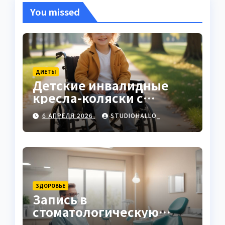
You missed
ДИЕТЫ
Детские инвалидные
кресла-коляски с
ручным приводом
6 АПРЕЛЯ 2026
STUDIOHALLO_
ЗДОРОВЬЕ
Запись в
стоматологическую
клинику