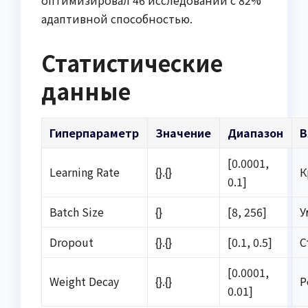
оптимизировал 46 исследований с 82%
адаптивной способностью.
Статистические
данные
Гиперпараметр
Значение
Диапазон
В
[0.0001,
Learning Rate
{}.{}
К
0.1]
Batch Size
{}
[8, 256]
У
Dropout
{}.{}
[0.1, 0.5]
С
[0.0001,
Weight Decay
{}.{}
Р
0.01]