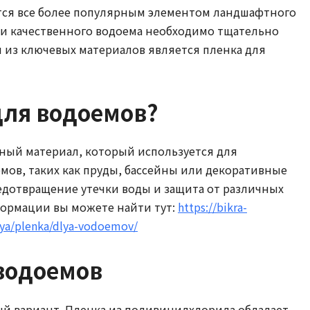
ятся все более популярным элементом ландшафтного
 и качественного водоема необходимо тщательно
 из ключевых материалов является пленка для
для водоемов?
ный материал, который используется для
ов, таких как пруды, бассейны или декоративные
едотвращение утечки воды и защита от различных
ормации вы можете найти тут:
https://bikra-
iya/plenka/dlya-vodoemov/
водоемов
ный вариант. Пленка из поливинилхлорида обладает