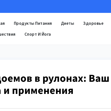
ная
Продукты Питания
Диеты
Здоровье
шествия
Спорт И Йога
доемов в рулонах: Ваш
а и применения