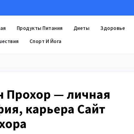
ная
Продукты Питания
Диеты
Здоровье
шествия
Спорт И Йога
н Прохор — личная
ия, карьера Сайт
хора