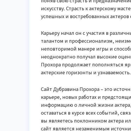
поняв свою страсть и предназначени
искусству. Страсть к актерскому маст
успешных и востребованных актеров
Карьеру начал он с участия в различ
талантом и профессионализм, неизме
неповторимой манере игры и способн
неоднократно получал высокие оцен
Прохора продолжает пополняться я
актерские горизонты и узнаваемость.
Сайт Дубравина Прохора – это источ
карьере, новых работах и предстоящ
информацию о личной жизни актера, 
оставаться в курсе всех событий, свя
вы являетесь поклонником актера ил
сайт является незаменимым источн