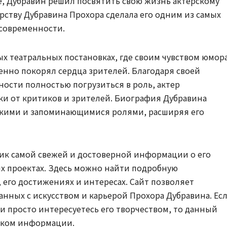
е, Дубравин решил посвятить свою жизнь актерскому
ерству Дубравина Прохора сделала его одним из самых
 современности.
ных театральных постановках, где своим чувством юмора
нно покорял сердца зрителей. Благодаря своей
ости полностью погрузиться в роль, актер
ки от критиков и зрителей. Биография Дубравина
ркими и запоминающимися ролями, расширяя его
ник самой свежей и достоверной информации о его
их проектах. Здесь можно найти подробную
его достижениях и интересах. Сайт позволяет
занных с искусством и карьерой Прохора Дубравина. Ес
и просто интересуетесь его творчеством, то данный
иком информации.