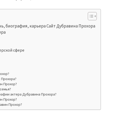
нь, биография, карьера Сайт Дубравина Прохора
ера
ерской сфере
рохор?
а Прохора?
ин Прохор?
 семья?
рафии актера Дубравина Прохора?
ин Прохор?
равин Прохор?