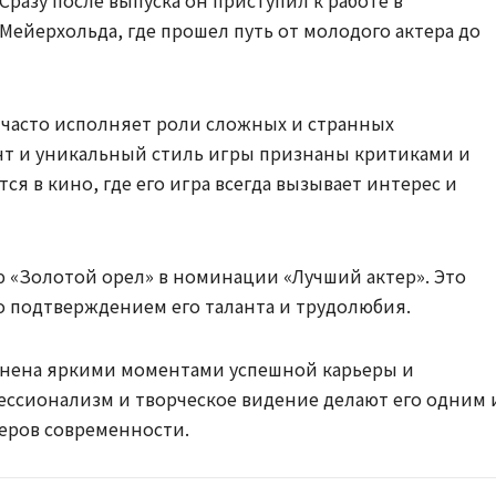
разу после выпуска он приступил к работе в
Мейерхольда, где прошел путь от молодого актера до
 часто исполняет роли сложных и странных
ант и уникальный стиль игры признаны критиками и
ся в кино, где его игра всегда вызывает интерес и
ю «Золотой орел» в номинации «Лучший актер». Это
ло подтверждением его таланта и трудолюбия.
лнена яркими моментами успешной карьеры и
ссионализм и творческое видение делают его одним 
еров современности.