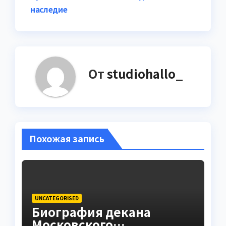
наследие
От
studiohallo_
Похожая запись
UNCATEGORISED
Биография декана
Московского