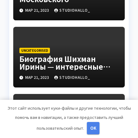
государственного
МАР 21, 2023
STUDIOHALLO_
университета Андрея
Сидорова — от студента
до руководителя
UNCATEGORISED
Биография Шихман
Ирины — интересные
факты, достижения и
МАР 21, 2023
STUDIOHALLO_
путь к успеху
Этот сайт использует куки-файлы и другие технологии, чтобы
помочь вам в навигации, а также предоставить лучший
UNCATEGORISED
Причины появления
пользовательский опыт.
OK
фурункулов в паху у