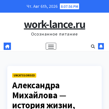
Перейти
Чт. Авг 6th, 2026
8:07:57 PM
к
содержанию
work-lance.ru
Осознанное питание
UNCATEGORISED
Александра
Михайлова —
история жизни,