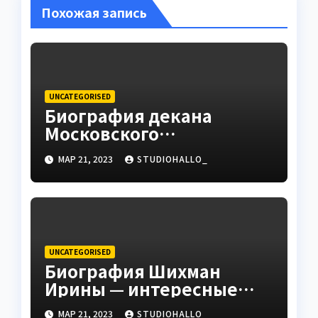
Похожая запись
UNCATEGORISED
Биография декана
Московского
государственного
МАР 21, 2023
STUDIOHALLO_
университета Андрея
Сидорова — от студента
до руководителя
UNCATEGORISED
Биография Шихман
Ирины — интересные
факты, достижения и
МАР 21, 2023
STUDIOHALLO_