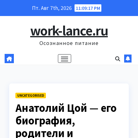
Перейти
Пт. Авг 7th, 2026
11:09:18 PM
к
содержанию
work-lance.ru
Осознанное питание
UNCATEGORISED
Анатолий Цой — его
биография,
родители и