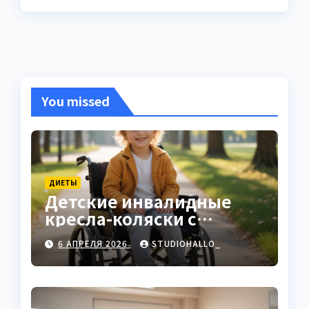
You missed
ДИЕТЫ
Детские инвалидные
кресла-коляски с
ручным приводом
6 АПРЕЛЯ 2026
STUDIOHALLO_