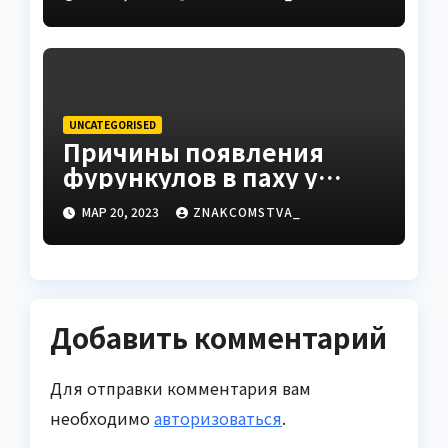
путь к успеху
UNCATEGORISED
Причины появления
фурункулов в паху у
мужчин
МАР 20, 2023
ZNAKCOMSTVA_
Добавить комментарий
Для отправки комментария вам
необходимо
авторизоваться
.