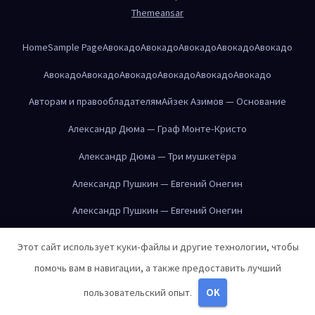
Themeansar
Home
Sample Page
Авокадо
Авокадо
Авокадо
Авокадо
Авокадо
Авокадо
Авокадо
Авокадо
Авокадо
Авокадо
Авокадо
Авторам и правообладателям
Айзек Азимов — Основание
Александр Дюма — Граф Монте-Кристо
Александр Дюма — Три мушкетёра
Александр Пушкин — Евгений Онегин
Александр Пушкин — Евгений Онегин
Александр Пушкин — Евгений Онегин
Этот сайт использует куки-файлы и другие технологии, чтобы
Александр Пушкин — Евгений Онегин
помочь вам в навигации, а также предоставить лучший
Александр Пушкин — Евгений Онегин
пользовательский опыт.
OK