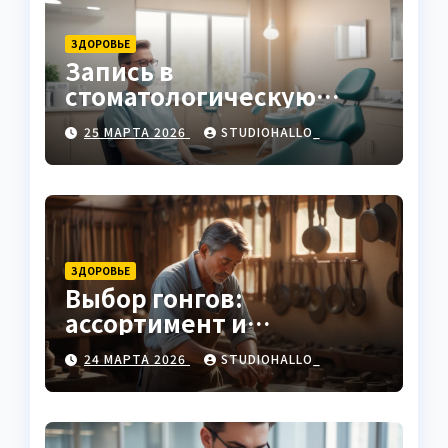
ЗДОРОВЬЕ
Запись в
стоматологическую
клинику
25 МАРТА 2026
STUDIOHALLO_
ЗДОРОВЬЕ
Выбор гонгов:
ассортимент и
характеристики
24 МАРТА 2026
STUDIOHALLO_