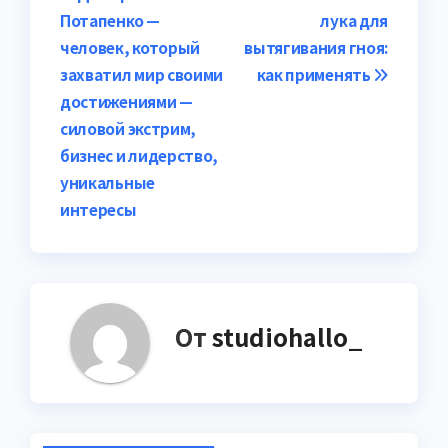
Потапенко —
лука для
по
человек, который
вытягивания гноя:
записям
захватил мир своими
как применять
достижениями —
силовой экстрим,
бизнес и лидерство,
уникальные
интересы
От
studiohallo_