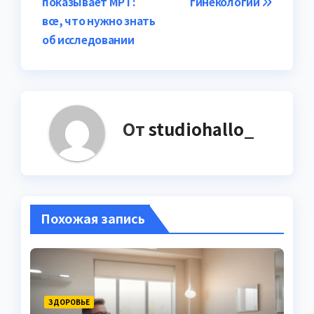
записям
показывает МРТ:
гинекологии
все, что нужно знать
об исследовании
От
studiohallo_
Похожая запись
ЗДОРОВЬЕ