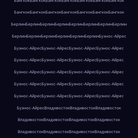
Бангкок
Бангкок
Бангкок
Бангкок
Бангкок
Бангкок
Бангкок
Бангкок
Бангкок
Бангкок
Бангкок
Бангкок
Бангкок
Бангкок
Берлин
Берлин
Берлин
Берлин
Берлин
Берлин
Берлин
Берлин
Берлин
Берлин
Берлин
Берлин
Берлин
Берлин
Буэнос-Айрес
Буэнос-Айрес
Буэнос-Айрес
Буэнос-Айрес
Буэнос-Айрес
Буэнос-Айрес
Буэнос-Айрес
Буэнос-Айрес
Буэнос-Айрес
Буэнос-Айрес
Буэнос-Айрес
Буэнос-Айрес
Буэнос-Айрес
Буэнос-Айрес
Буэнос-Айрес
Буэнос-Айрес
Буэнос-Айрес
Буэнос-Айрес
Буэнос-Айрес
Буэнос-Айрес
Буэнос-Айрес
Буэнос-Айрес
Владивосток
Владивосток
Владивосток
Владивосток
Владивосток
Владивосток
Владивосток
Владивосток
Владивосток
Владивосток
Владивосток