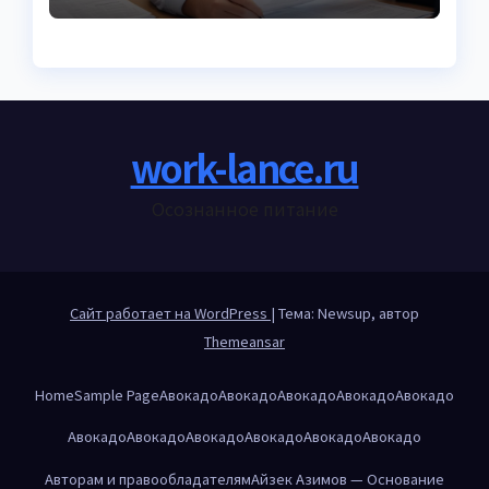
work-lance.ru
Осознанное питание
Сайт работает на WordPress
|
Тема: Newsup, автор
Themeansar
Home
Sample Page
Авокадо
Авокадо
Авокадо
Авокадо
Авокадо
Авокадо
Авокадо
Авокадо
Авокадо
Авокадо
Авокадо
Авторам и правообладателям
Айзек Азимов — Основание