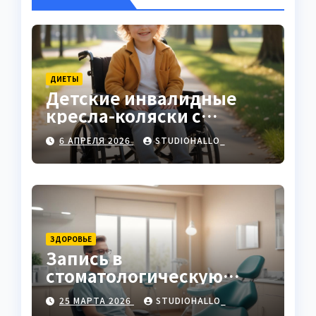
ДИЕТЫ
Детские инвалидные
кресла-коляски с
ручным приводом
6 АПРЕЛЯ 2026
STUDIOHALLO_
ЗДОРОВЬЕ
Запись в
стоматологическую
клинику
25 МАРТА 2026
STUDIOHALLO_