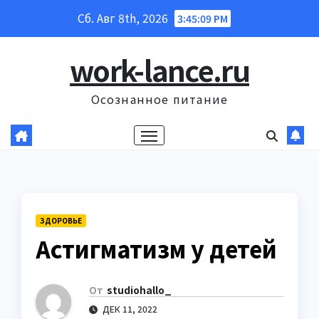
Перейти
Сб. Авг 8th, 2026
3:45:10 PM
к
содержанию
work-lance.ru
Осознанное питание
ЗДОРОВЬЕ
Астигматизм у детей
От
studiohallo_
ДЕК 11, 2022