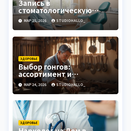
Запись в
стоматологическую
клинику
МАР 25, 2026
STUDIOHALLO_
ЗДОРОВЬЕ
Выбор гонгов:
ассортимент и
характеристики
МАР 24, 2026
STUDIOHALLO_
ЗДОРОВЬЕ
Нарколог на Дом в