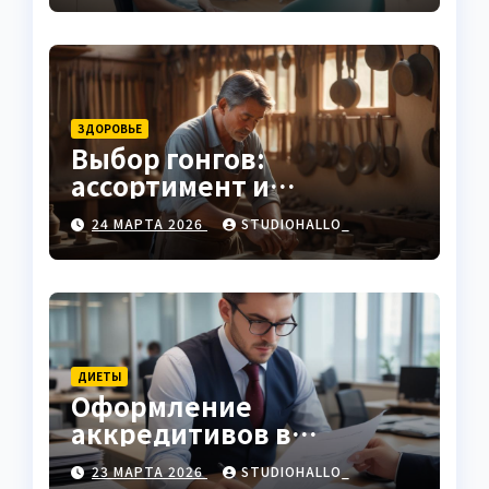
ЗДОРОВЬЕ
Выбор гонгов:
ассортимент и
характеристики
24 МАРТА 2026
STUDIOHALLO_
ДИЕТЫ
Оформление
аккредитивов в
международной
23 МАРТА 2026
STUDIOHALLO_
торговле