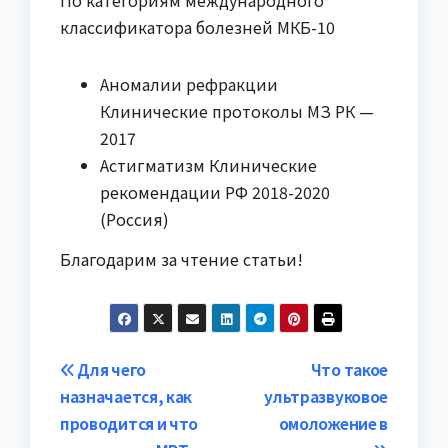
По категориям международного
классификатора болезней МКБ-10
Аномалии рефракции
Клинические протоколы МЗ РК —
2017
Астигматизм Клинические
рекомендации РФ 2018-2020
(Россия)
Благодарим за чтение статьи!
Навигация
Для чего
Что такое
назначается, как
ультразвуковое
по
проводится и что
омоложение в