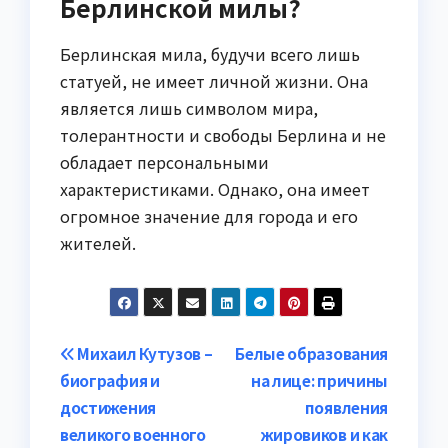
Берлинской милы?
Берлинская мила, будучи всего лишь
статуей, не имеет личной жизни. Она
является лишь символом мира,
толерантности и свободы Берлина и не
обладает персональными
характеристиками. Однако, она имеет
огромное значение для города и его
жителей.
Навигация
Михаил Кутузов –
Белые образования
биография и
на лице: причины
по
достижения
появления
записям
великого военного
жировиков и как