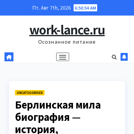
Перейти
Пт. Авг 7th, 2026
6:50:55 AM
к
содержанию
work-lance.ru
Осознанное питание
UNCATEGORISED
Берлинская мила
биография —
история,