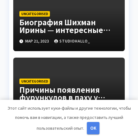
UNCATEGORISED
Биография Шихман
Ирины — интересные
факты, достижения и
МАР 21, 2023
STUDIOHALLO_
путь к успеху
UNCATEGORISED
Причины появления
фурункулов в паху у
мужчин
Этот сайт использует куки-файлы и другие технологии, чтобы
МАР 20, 2023
ZNAKCOMSTVA_
помочь вам в навигации, а также предоставить лучший
пользовательский опыт.
OK