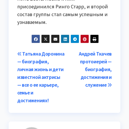
присоединился Ринго Старр, и второй
состав группы стал самым успешным и
узнаваемым.
Навигация
Татьяна Доронина
Андрей Ткачев
— биография,
протоиерей —
по
личная жизнь и дети
биография,
записям
известной актрисы
достижения и
— все о ее карьере,
служение
семье и
достижениях!