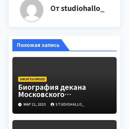
От
studiohallo_
Похожая запись
UNCATEGORISED
Биография декана
Московского
государственного
МАР 21, 2023
STUDIOHALLO_
университета Андрея
Сидорова — от студента
до руководителя