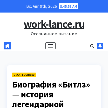
Перейти
Вс. Авг 9th, 2026
8:45:54 AM
к
содержанию
work-lance.ru
Осознанное питание
UNCATEGORISED
Биография «Битлз»
— история
легендарной