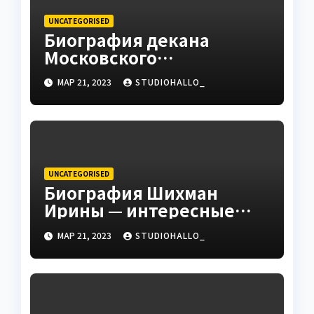
UNCATEGORISED
Биография декана
Московского
государственного
МАР 21, 2023
STUDIOHALLO_
университета Андрея
Сидорова — от студента
до руководителя
UNCATEGORISED
Биография Шихман
Ирины — интересные
факты, достижения и
МАР 21, 2023
STUDIOHALLO_
путь к успеху