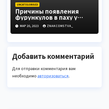
UNCATEGORISED
Причины появления
фурункулов в паху у
мужчин
МАР 20, 2023
ZNAKCOMSTVA_
Добавить комментарий
Для отправки комментария вам
необходимо
авторизоваться
.