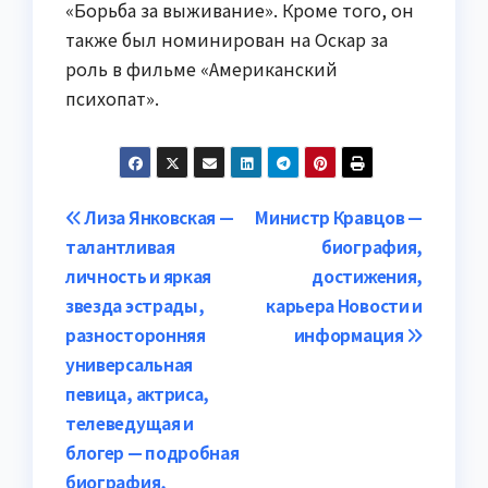
«Борьба за выживание». Кроме того, он
также был номинирован на Оскар за
роль в фильме «Американский
психопат».
Навигация
Лиза Янковская —
Министр Кравцов —
талантливая
биография,
по
личность и яркая
достижения,
записям
звезда эстрады,
карьера Новости и
разносторонняя
информация
универсальная
певица, актриса,
телеведущая и
блогер — подробная
биография,