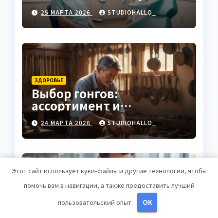
клинику
25 МАРТА 2026
STUDIOHALLO_
ЗДОРОВЬЕ
Выбор гонгов:
ассортимент и
характеристики
24 МАРТА 2026
STUDIOHALLO_
Этот сайт использует куки-файлы и другие технологии, чтобы
помочь вам в навигации, а также предоставить лучший
ДИЕТЫ
Оформление
пользовательский опыт.
OK
аккредитивов в