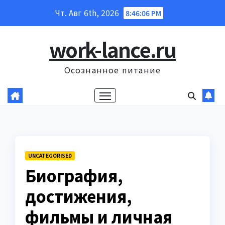
Перейти
Чт. Авг 6th, 2026
8:46:07 PM
к
содержанию
work-lance.ru
Осознанное питание
UNCATEGORISED
Биография,
достижения,
фильмы и личная