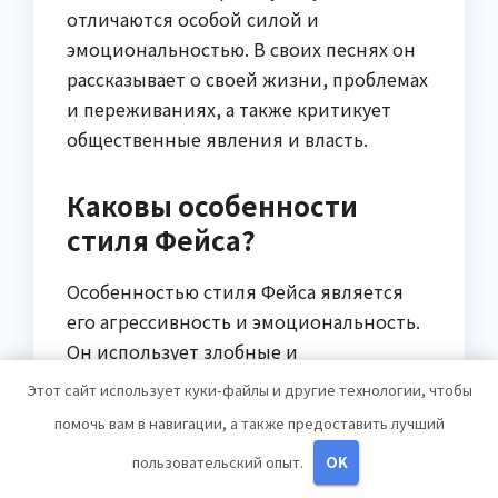
отличаются особой силой и
эмоциональностью. В своих песнях он
рассказывает о своей жизни, проблемах
и переживаниях, а также критикует
общественные явления и власть.
Каковы особенности
стиля Фейса?
Особенностью стиля Фейса является
его агрессивность и эмоциональность.
Он использует злобные и
провокационные строки, чтобы
Этот сайт использует куки-файлы и другие технологии, чтобы
выразить свою позицию и вызвать
помочь вам в навигации, а также предоставить лучший
реакцию у слушателей. Его
пользовательский опыт.
OK
музыкальный стиль сочетает в себе